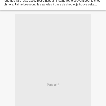
légumes frais reste assez restreint pour l'instant, j'opte souvent pour le chou
chinois. J'aime beaucoup les salades à base de chou et je trouve cette
variété très adaptée pour...
Publicité