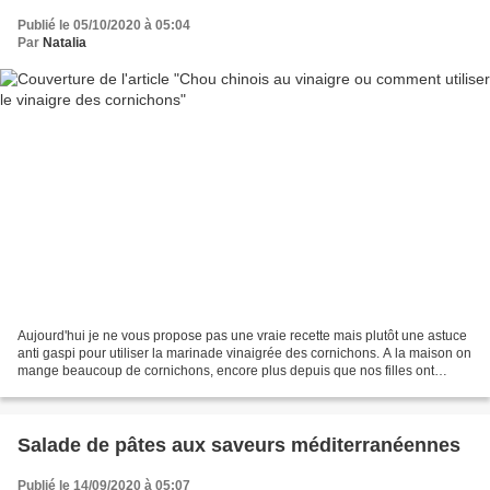
Publié le 05/10/2020 à 05:04
Par
Natalia
Aujourd'hui je ne vous propose pas une vraie recette mais plutôt une astuce
anti gaspi pour utiliser la marinade vinaigrée des cornichons. A la maison on
mange beaucoup de cornichons, encore plus depuis que nos filles ont
commencé à en manger également...
Salade de pâtes aux saveurs méditerranéennes
Publié le 14/09/2020 à 05:07