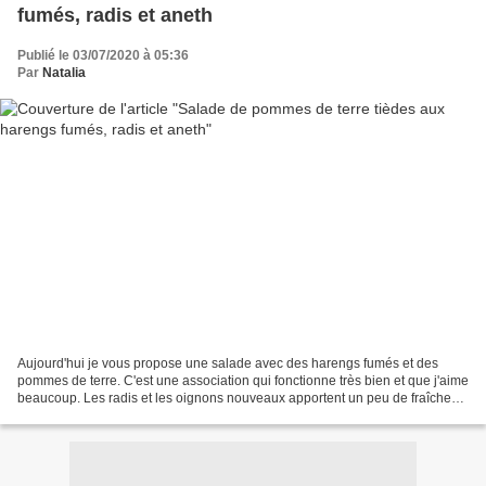
fumés, radis et aneth
Publié le 03/07/2020 à 05:36
Par
Natalia
Aujourd'hui je vous propose une salade avec des harengs fumés et des
pommes de terre. C'est une association qui fonctionne très bien et que j'aime
beaucoup. Les radis et les oignons nouveaux apportent un peu de fraîcheur
et de piquant, et l'aneth frais...