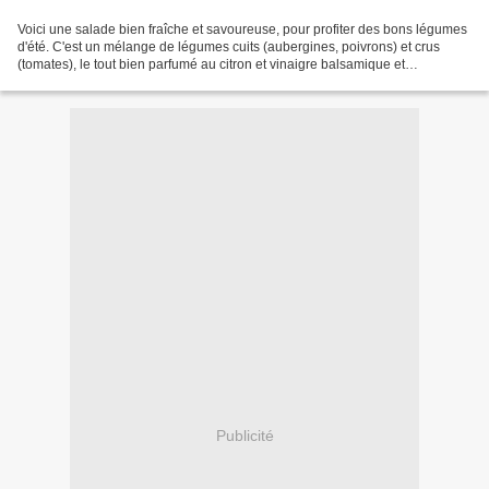
Voici une salade bien fraîche et savoureuse, pour profiter des bons légumes
d'été. C'est un mélange de légumes cuits (aubergines, poivrons) et crus
(tomates), le tout bien parfumé au citron et vinaigre balsamique et
accommodé avec des olives. Une salade...
Publicité