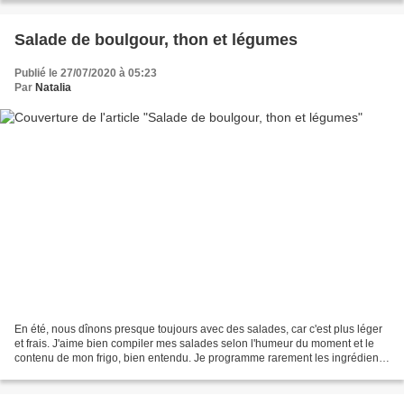
Salade de boulgour, thon et légumes
Publié le 27/07/2020 à 05:23
Par
Natalia
En été, nous dînons presque toujours avec des salades, car c'est plus léger
et frais. J'aime bien compiler mes salades selon l'humeur du moment et le
contenu de mon frigo, bien entendu. Je programme rarement les ingrédients
à l'avance. D'habitude, j'ouvre...