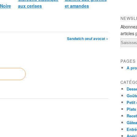
Noire
aux cerises
et amandes
NEWSL
Abonnez
articles 
Sandwich oeuf avocat »
Email
PAGES
A pr
CATÉG
Desse
Goût
Petit
Plats
Recet
Gâte
Entré
Apéri