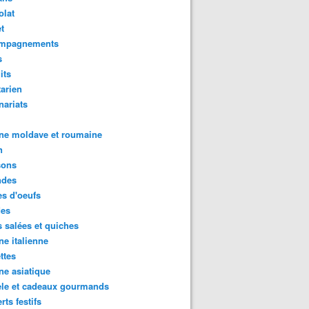
olat
t
mpagnements
s
its
arien
nariats
ne moldave et roumaine
n
sons
des
s d'oeufs
des
s salées et quiches
ne italienne
ttes
ne asiatique
ele et cadeaux gourmands
rts festifs