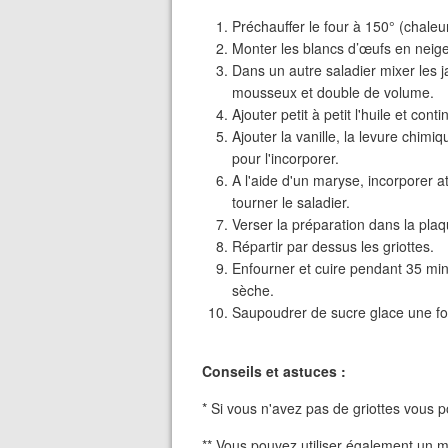
Préchauffer le four à 150° (chaleu
Monter les blancs d’œufs en neige
Dans un autre saladier mixer les 
mousseux et double de volume.
Ajouter petit à petit l'huile et co
Ajouter la vanille, la levure chimiq
pour l'incorporer.
A l'aide d'un maryse, incorporer a
tourner le saladier.
Verser la préparation dans la plaq
Répartir par dessus les griottes.
Enfourner et cuire pendant 35 min
sèche.
Saupoudrer de sucre glace une fois
Conseils et astuces :
* Si vous n'avez pas de griottes vous po
** Vous pouvez utiliser également un mo