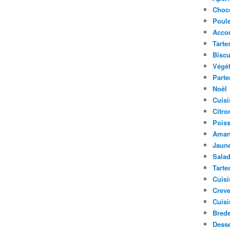
Choc
Poule
Acco
Tarte
Biscu
Végét
Parte
Noël
Cuisi
Citro
Pois
Aman
Jaune
Sala
Tarte
Cuisi
Creve
Cuisi
Bred
Desse