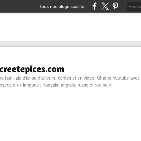
Tous nos blogs cuisine
reetepices.com
e familiale d'ici ou d'ailleurs, écrites et en vidéo. Chaîne Youtube avec
osées en 4 langues : français, anglais, russe et roumain