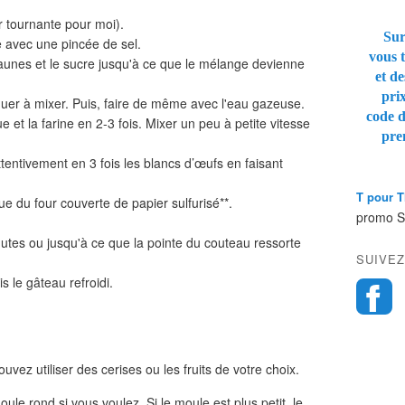
r tournante pour moi).
Sur
 avec une pincée de sel.
vous t
jaunes et le sucre jusqu'à ce que le mélange devienne
et de
pri
ntinuer à mixer. Puis, faire de même avec l'eau gazeuse.
code 
ue et la farine en 2-3 fois. Mixer un peu à petite vitesse
pre
ttentivement en 3 fois les blancs d’œufs en faisant
T pour 
ue du four couverte de papier sulfurisé**.
promo 
utes ou jusqu'à ce que la pointe du couteau ressorte
SUIVEZ
 le gâteau refroidi.
uvez utiliser des cerises ou les fruits de votre choix.
ule rond si vous voulez. Si le moule est plus petit, le