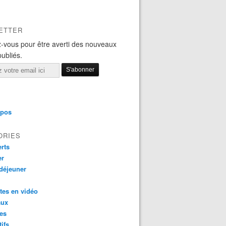
ETTER
-vous pour être averti des nouveaux
publiés.
opos
ORIES
rts
er
 déjeuner
tes en vidéo
aux
es
tifs