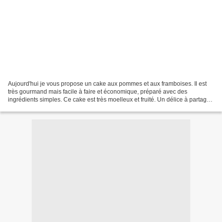
Aujourd'hui je vous propose un cake aux pommes et aux framboises. Il est
très gourmand mais facile à faire et économique, préparé avec des
ingrédients simples. Ce cake est très moelleux et fruité. Un délice à partager
à l'heure du goûter ou du petit déjeuner....