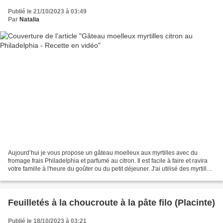
Publié le 21/10/2023 à 03:49
Par
Natalia
Aujourd’hui je vous propose un gâteau moelleux aux myrtilles avec du
fromage frais Philadelphia et parfumé au citron. Il est facile à faire et ravira
votre famille à l'heure du goûter ou du petit déjeuner. J'ai utilisé des myrtilles
fraîches, mais on...
Feuilletés à la choucroute à la pâte filo (Placinte)
Publié le 18/10/2023 à 03:21