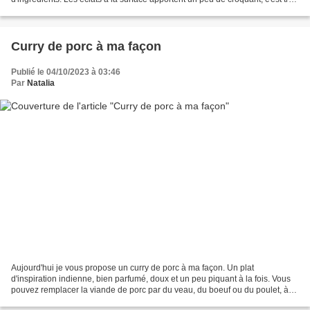
agréable en bouche. Vous pouvez...
Curry de porc à ma façon
Publié le 04/10/2023 à 03:46
Par
Natalia
Aujourd'hui je vous propose un curry de porc à ma façon. Un plat
d'inspiration indienne, bien parfumé, doux et un peu piquant à la fois. Vous
pouvez remplacer la viande de porc par du veau, du boeuf ou du poulet, à
votre convenance. Par ailleurs, je vous...