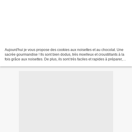
Aujourd'hui je vous propose des cookies aux noisettes et au chocolat. Une
sacrée gourmandise ! Ils sont bien dodus, très moelleux et croustillants à la
fois grâce aux noisettes. De plus, ils sont très faciles et rapides à préparer,
car la pâte n'a pas...