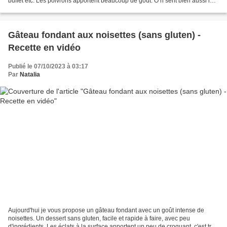
buffet etc. Les poivrons apportent beaucoup de goût. O n sent bien aussi le
goût de crème. Pour une...
Gâteau fondant aux noisettes (sans gluten) -
Recette en vidéo
Publié le 07/10/2023 à 03:17
Par
Natalia
Aujourd'hui je vous propose un gâteau fondant avec un goût intense de
noisettes. Un dessert sans gluten, facile et rapide à faire, avec peu
d'ingrédients. Les éclats à la surface apportent un peu de croquant, c'est très