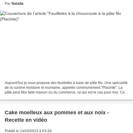
Par
Natalia
Aujourd'hui je vous propose des feuilletés à base de pâte filo. Une spécialité
de la cuisine moldave et roumaine, appelée communément "Placinte". La
pâte peut être faite maison ou du commerce, ce qui est le cas pour moi. Cela
facilite les choses et permet...
Cake moelleux aux pommes et aux noix -
Recette en vidéo
Publié le 14/10/2023 à 03:26