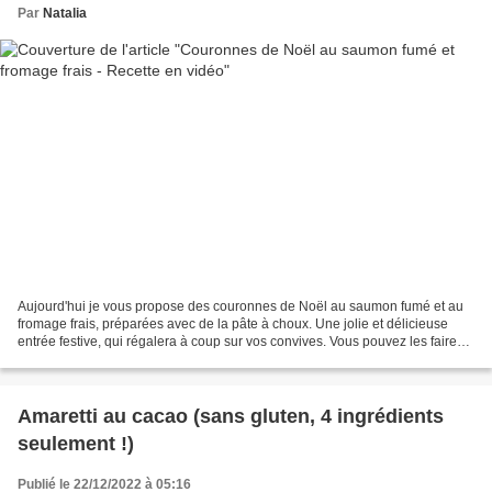
Par
Natalia
Aujourd'hui je vous propose des couronnes de Noël au saumon fumé et au
fromage frais, préparées avec de la pâte à choux. Une jolie et délicieuse
entrée festive, qui régalera à coup sur vos convives. Vous pouvez les faire
un peu plus petites, j'avoue que...
Amaretti au cacao (sans gluten, 4 ingrédients
seulement !)
Publié le 22/12/2022 à 05:16