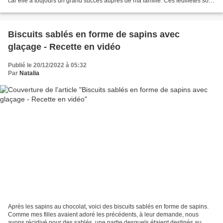
car elle a toujours un grand succès auprès de ma famille. Ces feuilletés sont
parfaits pour un apéro,...
Biscuits sablés en forme de sapins avec
glaçage - Recette en vidéo
Publié le 20/12/2022 à 05:32
Par
Natalia
Après les sapins au chocolat, voici des biscuits sablés en forme de sapins.
Comme mes filles avaient adoré les précédents, à leur demande, nous
avons récidivé pour des sablés, une partie desquels étaient destinés au