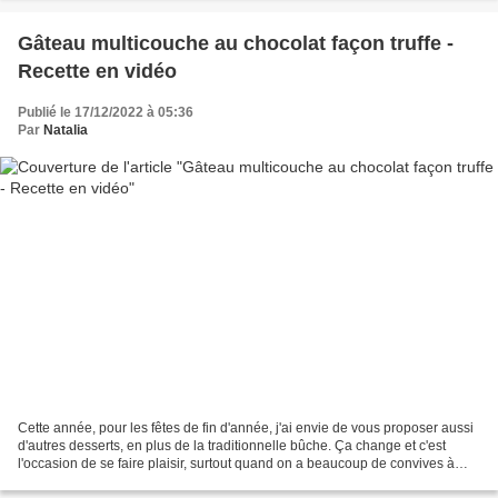
Gâteau multicouche au chocolat façon truffe -
Recette en vidéo
Publié le 17/12/2022 à 05:36
Par
Natalia
Cette année, pour les fêtes de fin d'année, j'ai envie de vous proposer aussi
d'autres desserts, en plus de la traditionnelle bûche. Ça change et c'est
l'occasion de se faire plaisir, surtout quand on a beaucoup de convives à
table. Et puis, si vous proposez...