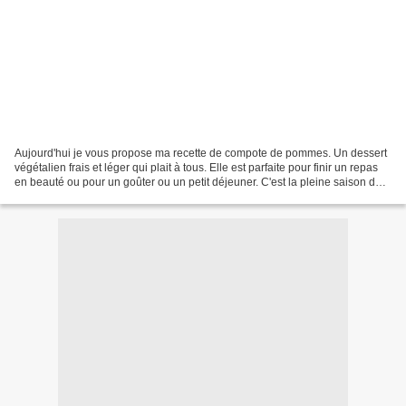
Aujourd'hui je vous propose ma recette de compote de pommes. Un dessert
végétalien frais et léger qui plait à tous. Elle est parfaite pour finir un repas
en beauté ou pour un goûter ou un petit déjeuner. C'est la pleine saison des
pommes, alors ça serait...