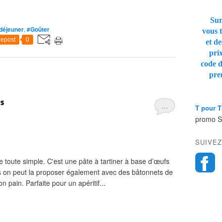
Sur
 déjeuner
,
#Goûter
vous t
epost
0
et de
pri
code 
pre
es
…
T pour 
promo 
SUIVEZ
e toute simple. C'est une pâte à tartiner à base d’œufs
is on peut la proposer également avec des bâtonnets de
 pain. Parfaite pour un apéritif...