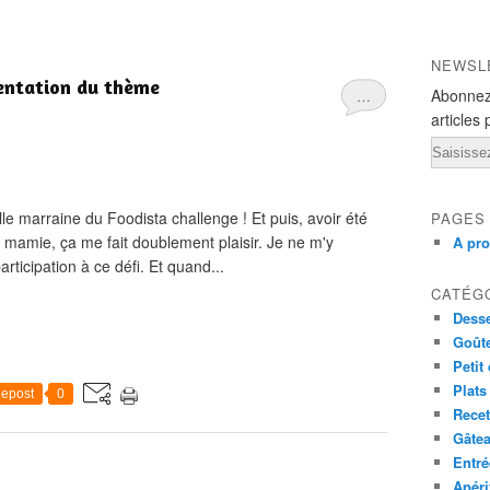
NEWSL
sentation du thème
Abonnez
…
articles 
Email
le marraine du Foodista challenge ! Et puis, avoir été
PAGES
 mamie, ça me fait doublement plaisir. Je ne m'y
A pr
rticipation à ce défi. Et quand...
CATÉG
Desse
Goût
Petit
Plats
epost
0
Recet
Gâte
Entré
Apéri