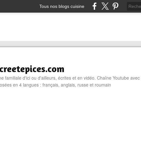
Tous nos blogs cuisine
reetepices.com
e familiale d'ici ou d'ailleurs, écrites et en vidéo. Chaîne Youtube avec
osées en 4 langues : français, anglais, russe et roumain