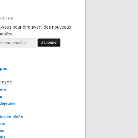
ETTER
-vous pour être averti des nouveaux
publiés.
opos
ORIES
rts
er
 déjeuner
tes en vidéo
aux
es
tifs