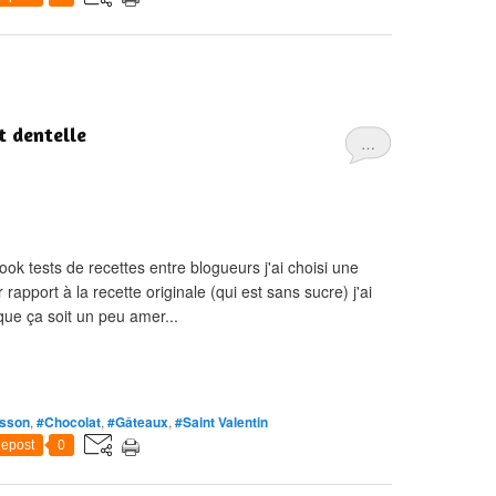
t dentelle
…
ok tests de recettes entre blogueurs j'ai choisi une
rapport à la recette originale (qui est sans sucre) j'ai
que ça soit un peu amer...
isson
,
#Chocolat
,
#Gâteaux
,
#Saint Valentin
epost
0