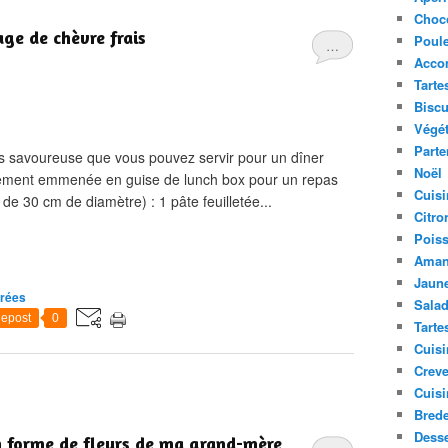
Choc
ge de chèvre frais
Poule
…
Acco
Tarte
Biscu
Végét
Parte
ais savoureuse que vous pouvez servir pour un dîner
Noël
alement emmenée en guise de lunch box pour un repas
Cuisi
de 30 cm de diamètre) : 1 pâte feuilletée...
Citro
Pois
Aman
Jaune
rées
Sala
epost
0
Tarte
Cuisi
Creve
Cuisi
Bred
Desse
en forme de fleurs de ma grand-mère