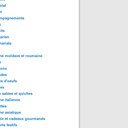
olat
t
mpagnements
s
its
arien
nariats
ne moldave et roumaine
n
sons
des
s d'oeufs
des
s salées et quiches
ne italienne
ttes
ne asiatique
ele et cadeaux gourmands
rts festifs