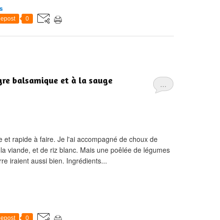
s
epost
0
gre balsamique et à la sauge
…
e et rapide à faire. Je l'ai accompagné de choux de
la viande, et de riz blanc. Mais une poêlée de légumes
iraient aussi bien. Ingrédients...
epost
0