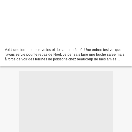
Voici une terrine de crevettes et de saumon fumé. Une entrée festive, que
j'avais servie pour le repas de Noël. Je pensais faire une bûche salée mais,
à force de voir des terrines de poissons chez beaucoup de mes amies
blogueuses, j'ai eu envie d'en faire...