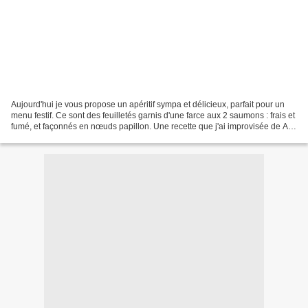
Aujourd'hui je vous propose un apéritif sympa et délicieux, parfait pour un
menu festif. Ce sont des feuilletés garnis d'une farce aux 2 saumons : frais et
fumé, et façonnés en nœuds papillon. Une recette que j'ai improvisée de A à
Z, inclusivement le...