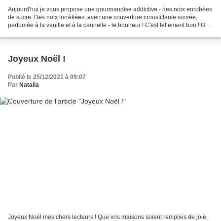
Aujourd'hui je vous propose une gourmandise addictive - des noix enrobées
de sucre. Des noix torréfiées, avec une couverture croustillante sucrée,
parfumée à la vanille et à la cannelle - le bonheur ! C'est tellement bon ! On
a du mal à s'arrêter. De...
Joyeux Noël !
Publié le 25/12/2021 à 09:07
Par
Natalia
Joyeux Noël mes chers lecteurs ! Que vos maisons soient remplies de joie,