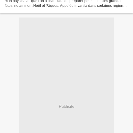
mon pays natal, que l'on a l'habitude de préparer pour toutes les grandes
fêtes, notamment Noël et Pâques. Appelée invartita dans certaines régions
ou struda dans d'autres, c'est...
Publicité