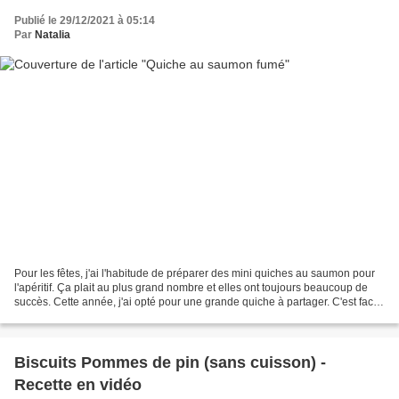
Publié le 29/12/2021 à 05:14
Par
Natalia
Pour les fêtes, j'ai l'habitude de préparer des mini quiches au saumon pour
l'apéritif. Ça plait au plus grand nombre et elles ont toujours beaucoup de
succès. Cette année, j'ai opté pour une grande quiche à partager. C'est facile
et rapide à préparer...
Biscuits Pommes de pin (sans cuisson) -
Recette en vidéo