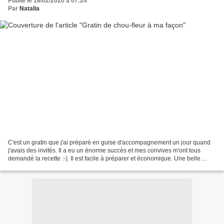
Publié le 18/02/2020 à 07:24
Par
Natalia
C'est un gratin que j'ai préparé en guise d'accompagnement un jour quand
j'avais des invités. Il a eu un énorme succès et mes convives m'ont tous
demandé la recette :-). Il est facile à préparer et économique. Une belle
façon de sublimer ce beau légume...