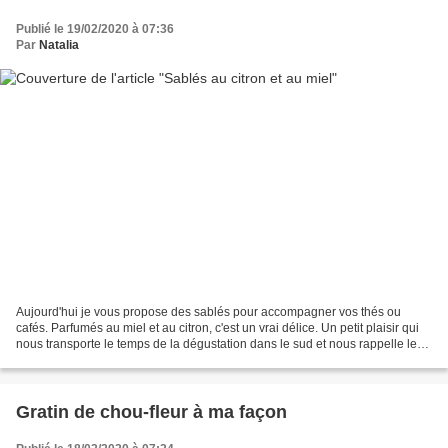
Publié le 19/02/2020 à 07:36
Par
Natalia
Aujourd'hui je vous propose des sablés pour accompagner vos thés ou
cafés. Parfumés au miel et au citron, c'est un vrai délice. Un petit plaisir qui
nous transporte le temps de la dégustation dans le sud et nous rappelle les
vacances. Tièdes, ils sont...
Gratin de chou-fleur à ma façon