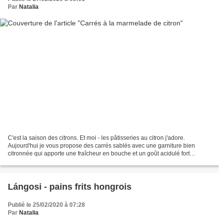
Par
Natalia
C'est la saison des citrons. Et moi - les pâtisseries au citron j'adore.
Aujourd'hui je vous propose des carrés sablés avec une garniture bien
citronnée qui apporte une fraîcheur en bouche et un goût acidulé fort
agréable. Avec cette recette je participe...
Lángosi - pains frits hongrois
Publié le 25/02/2020 à 07:28
Par
Natalia