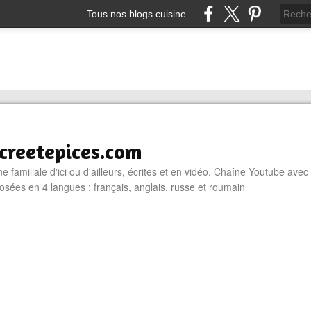
Tous nos blogs cuisine
reetepices.com
e familiale d'ici ou d'ailleurs, écrites et en vidéo. Chaîne Youtube avec
osées en 4 langues : français, anglais, russe et roumain