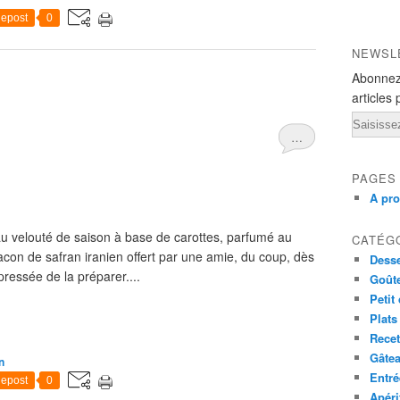
epost
0
NEWSL
Abonnez
articles 
Email
…
PAGES
A pr
u velouté de saison à base de carottes, parfumé au
CATÉG
flacon de safran iranien offert par une amie, du coup, dès
Desse
pressée de la préparer....
Goût
Petit
Plats
Recet
Gâte
n
Entré
epost
0
Apéri