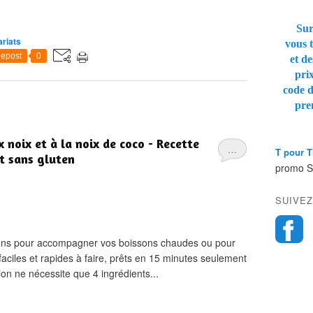
Sur
riats
vous t
epost
0
et de
pri
code 
pre
 noix et à la noix de coco - Recette
…
T pour 
et sans gluten
promo 
SUIVEZ
bons pour accompagner vos boissons chaudes ou pour
faciles et rapides à faire, prêts en 15 minutes seulement
ion ne nécessite que 4 ingrédients...