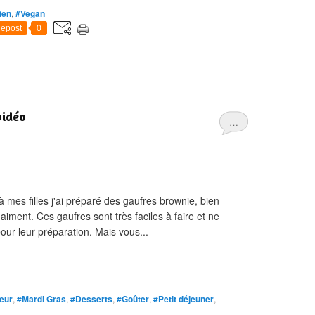
ien
,
#Vegan
epost
0
vidéo
…
 à mes filles j'ai préparé des gaufres brownie, bien
iment. Ces gaufres sont très faciles à faire et ne
our leur préparation. Mais vous...
eur
,
#Mardi Gras
,
#Desserts
,
#Goûter
,
#Petit déjeuner
,