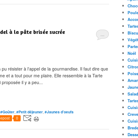
Choc
Poule
Acco
Tarte
el à la pâte brisée sucrée
Biscu
…
Végét
Parte
Noël
Cuisi
Citro
s pu résister à l'appel de la gourmandise. Il faut dire que
Pois
ime et a tout pour me plaire. Elle ressemble à la Tarte
Aman
proposée il y a peu...
Jaune
Sala
Tarte
Cuisi
,
#Goûter
,
#Petit déjeuner
,
#Jaunes d'oeufs
Creve
epost
0
Cuisi
Bred
Desse