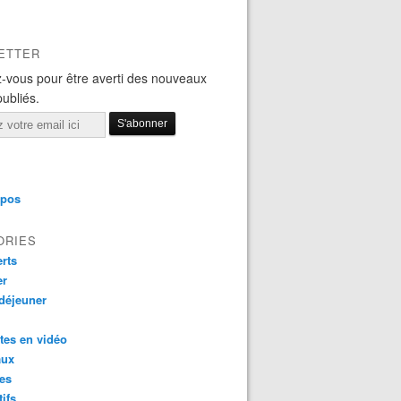
ETTER
-vous pour être averti des nouveaux
publiés.
opos
ORIES
rts
er
 déjeuner
tes en vidéo
aux
es
tifs