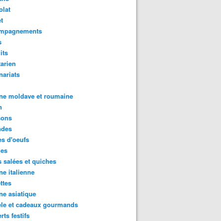
olat
t
mpagnements
s
its
arien
nariats
ne moldave et roumaine
n
sons
des
s d'oeufs
des
s salées et quiches
ne italienne
ttes
ne asiatique
ele et cadeaux gourmands
rts festifs