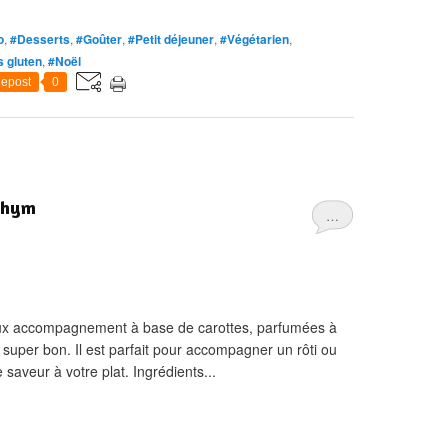
o
,
#Desserts
,
#Goûter
,
#Petit déjeuner
,
#Végétarien
,
 gluten
,
#Noël
epost
0
 thym
…
ieux accompagnement à base de carottes, parfumées à
st super bon. Il est parfait pour accompagner un rôti ou
saveur à votre plat. Ingrédients...