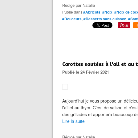
Rédigé par
Natalia
Publié dans
#Abricots
,
#Noix
,
#Noix de coc
#Douceurs
,
#Desserts sans cuisson
,
#Sans
R
Carottes sautées à l'ail et au
Publié le 24 Février 2021
Aujourd'hui je vous propose un délic
l'ail et au thym. C'est de saison et c'e
des grillades et apportera beaucoup de 
Lire la suite
Rédigé par
Natalia