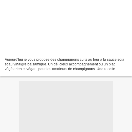
Aujourd'hui je vous propose des champignons cuits au four à la sauce soja
et au vinaigre balsamique. Un délicieux accompagnement ou un plat
végétarien et végan, pour les amateurs de champignons. Une recette
dénichée chez mon amie Béatrice du joli blog...