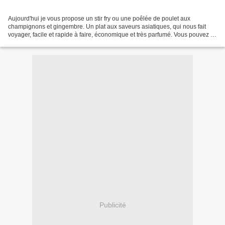
Aujourd'hui je vous propose un stir fry ou une poêlée de poulet aux
champignons et gingembre. Un plat aux saveurs asiatiques, qui nous fait
voyager, facile et rapide à faire, économique et très parfumé. Vous pouvez le
servir avec du riz ou des nouilles,...
Publicité