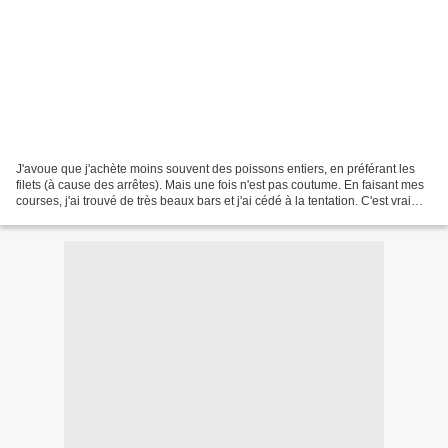
J'avoue que j'achète moins souvent des poissons entiers, en préférant les
filets (à cause des arrêtes). Mais une fois n'est pas coutume. En faisant mes
courses, j'ai trouvé de très beaux bars et j'ai cédé à la tentation. C'est vrai
qu'enlever les filets...