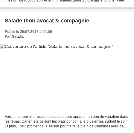
filles ont beaucoup apprécié ! Ingrédients (pour 25 biscuits environ) : Pâte : 2
œufs 150 g de sucre...
Salade thon avocat & compagnie
Publié le 25/07/2018 à 09:06
Par
Natalia
Voici une nouvelle recette de salade pour apporter un peu de variation dans
les repas. Car en été ce sont les plats dont on a le plus envie, surtout le soir.
Et puis, il faut profiter de la saison pour faire le plein de vitamines avec de
bons fruits et...