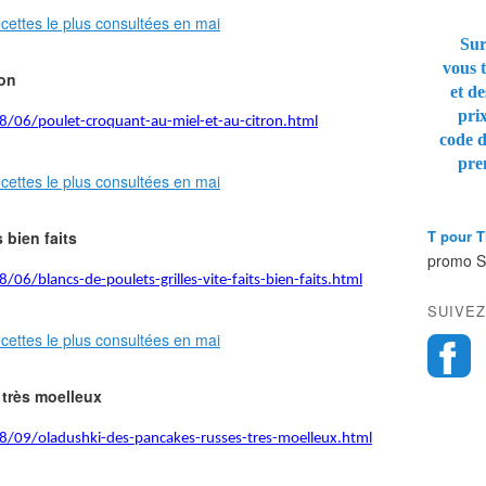
Sur
vous t
ron
et de
pri
8/06/poulet-croquant-au-miel-et-au-citron.html
code 
pre
T pour 
s bien faits
promo 
06/blancs-de-poulets-grilles-vite-faits-bien-faits.html
SUIVEZ
 très moelleux
8/09/oladushki-des-pancakes-russes-tres-moelleux.html