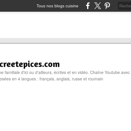
Tous nos blogs cuisine
reetepices.com
e familiale d'ici ou d'ailleurs, écrites et en vidéo. Chaîne Youtube avec
osées en 4 langues : français, anglais, russe et roumain