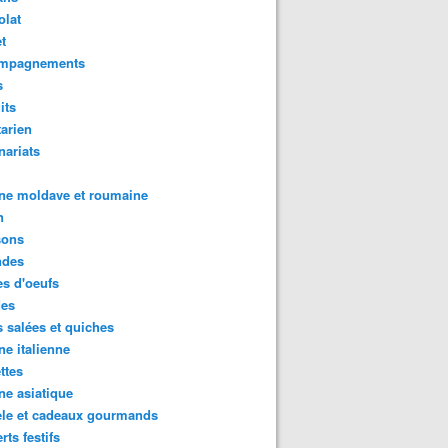
olat
t
mpagnements
s
its
arien
nariats
ne moldave et roumaine
n
sons
des
s d'oeufs
des
s salées et quiches
ne italienne
ttes
ne asiatique
ele et cadeaux gourmands
rts festifs