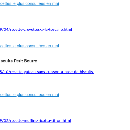
9/04/recette-crevettes-a-la-toscane.html
scuits Petit Beurre
8/10/recette-gateau-sans-cuisson-a-base-de-biscuits-
/02/recette-muffins-ricotta-citron.html