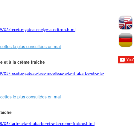
9/03/recette-gateau-neige-au-citron.html
e et à la crème fraîche
9/05/recette-gateau-tres-moelleux-a-la-rhubarbe-et-a-la-
raîche
8/05/tarte-a-la-rhubarbe-et-a-la-creme-fraiche.html