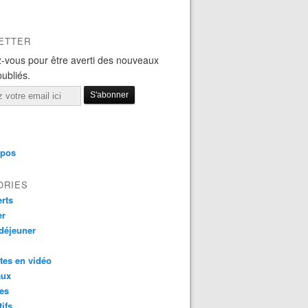
ETTER
-vous pour être averti des nouveaux
publiés.
opos
ORIES
rts
er
 déjeuner
tes en vidéo
aux
es
tifs