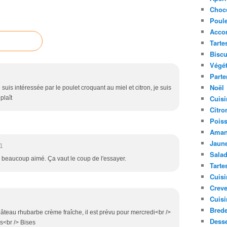
Choc
Poule
Acco
Tarte
Biscu
Végét
Parte
Noël
 suis intéressée par le poulet croquant au miel et citron, je suis
Cuisi
plaît
Citro
Pois
Aman
Jaune
1
Sala
a beaucoup aimé. Ça vaut le coup de l'essayer.
Tarte
Cuisi
Creve
Cuisi
Bred
 gâteau rhubarbe crème fraîche, il est prévu pour mercredi<br />
Desse
es<br /> Bises