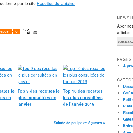
ectionné par le site
Recettes de Cuisine
NEWSL
Abonnez
articles 
epost
0
Email
PAGES
A pr
CATÉG
Desse
ettes le
Top 9 des recettes le
Top 10 des recettes
Goût
ées en
plus consultées en
les plus consultées
Petit
janvier
de l'année 2019
Plats
Recet
Gâte
Salade de poulpe et légumes »
Entré
Apéri