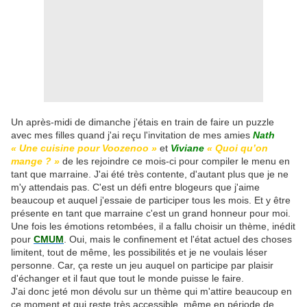
Un après-midi de dimanche j'étais en train de faire un puzzle
avec mes filles quand j'ai reçu l'invitation de mes amies
Nath
«
Une cuisine pour Voozenoo
»
et
Viviane
«
Quoi qu’on
mange ? »
de les rejoindre ce mois-ci pour compiler le menu en
tant que marraine. J'ai été très contente, d'autant plus que je ne
m'y attendais pas. C'est un défi entre blogeurs que j'aime
beaucoup et auquel j'essaie de participer tous les mois. Et y être
présente en tant que marraine c'est un grand honneur pour moi.
Une fois les émotions retombées, il a fallu choisir un thème, inédit
pour
CMUM
. Oui, mais le confinement et l'état actuel des choses
limitent, tout de même, les possibilités et je ne voulais léser
personne. Car, ça reste un jeu auquel on participe par plaisir
d'échanger et il faut que tout le monde puisse le faire.
J'ai donc jeté mon dévolu sur un thème qui m'attire beaucoup en
ce moment et qui reste très accessible, même en période de