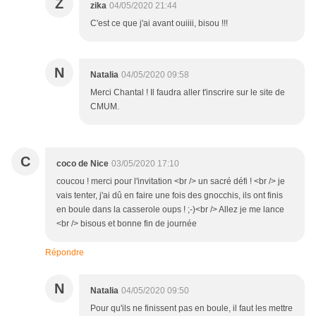
Z
zika
04/05/2020 21:44
C'est ce que j'ai avant ouiiii, bisou !!!
N
Natalia
04/05/2020 09:58
Merci Chantal ! Il faudra aller t'inscrire sur le site de
CMUM.
C
coco de Nice
03/05/2020 17:10
coucou ! merci pour l'invitation <br /> un sacré défi ! <br /> je
vais tenter, j'ai dû en faire une fois des gnocchis, ils ont finis
en boule dans la casserole oups ! ;-)<br /> Allez je me lance
<br /> bisous et bonne fin de journée
Répondre
N
Natalia
04/05/2020 09:50
Pour qu'ils ne finissent pas en boule, il faut les mettre