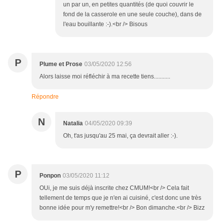
un par un, en petites quantités (de quoi couvrir le
fond de la casserole en une seule couche), dans de
l'eau bouillante :-).<br /> Bisous
P
Plume et Prose
03/05/2020 12:56
Alors laisse moi réfléchir à ma recette tiens...........
Répondre
N
Natalia
04/05/2020 09:39
Oh, t'as jusqu'au 25 mai, ça devrait aller :-).
P
Ponpon
03/05/2020 11:12
OUi, je me suis déjà inscrite chez CMUM!<br /> Cela fait
tellement de temps que je n'en ai cuisiné, c'est donc une très
bonne idée pour m'y remettre!<br /> Bon dimanche.<br /> Bizz