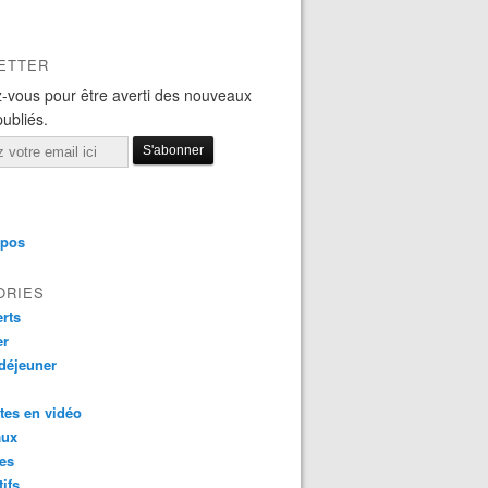
ETTER
-vous pour être averti des nouveaux
publiés.
opos
ORIES
rts
er
 déjeuner
tes en vidéo
aux
es
tifs