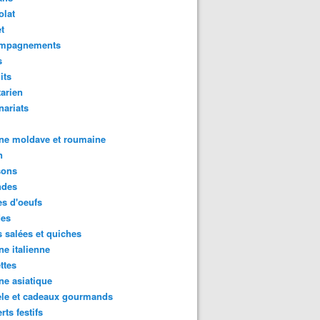
olat
t
mpagnements
s
its
arien
nariats
ne moldave et roumaine
n
sons
des
s d'oeufs
des
s salées et quiches
ne italienne
ttes
ne asiatique
ele et cadeaux gourmands
rts festifs