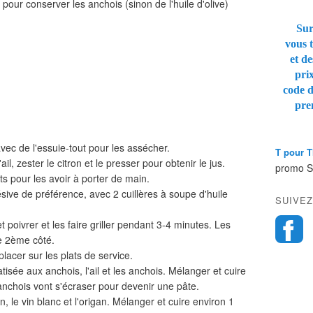
i pour conserver les anchois (sinon de l'huile d'olive)
Sur
vous t
et de
pri
code 
pre
avec de l'essuie-tout pour les assécher.
T pour 
l, zester le citron et le presser pour obtenir le jus.
promo 
ts pour les avoir à porter de main.
sive de préférence, avec 2 cuillères à soupe d'huile
SUIVEZ
et poivrer et les faire griller pendant 3-4 minutes. Les
e 2ème côté.
 placer sur les plats de service.
tisée aux anchois, l'ail et les anchois. Mélanger et cuire
anchois vont s'écraser pour devenir une pâte.
on, le vin blanc et l'origan. Mélanger et cuire environ 1