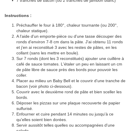
7 tranches de bacon (ou 2 tranches de jambon blanc)
Instructions :
Préchauffer le four à 180°, chaleur tournante (ou 200°,
chaleur statique).
A l'aide d'un emporte-pièce ou d'une tasse découper des
ronds d'environ 7-8 cm dans la pâte. J'ai obtenu 11 ronds
et j'en ai reconstitué 3 avec les restes de pâtes, en les
collant (sans les mettre en boule).
Sur 7 ronds (dont les 3 reconstitués) ajouter une cuillère à
café de sauce tomates. L'étaler un peu en laissant un cm
de pâte libre de sauce près des bords pour pouvoir les
coller.
Placer au milieu un Baby Bell et le couvrir d'une tranche de
bacon (voir photo ci-dessous).
Couvrir avec le deuxième rond de pâte et bien sceller les
bords.
Déposer les pizzas sur une plaque recouverte de papier
sulfurisé.
Enfourner et cuire pendant 14 minutes ou jusqu'à ce
qu'elles soient bien dorées.
Servir aussitôt telles quelles ou accompagnées d'une
salade.