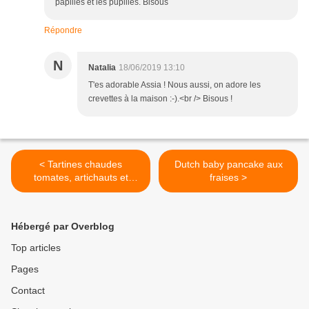
papilles et les pupilles. Bisous
Répondre
N
Natalia
18/06/2019 13:10
T'es adorable Assia ! Nous aussi, on adore les
crevettes à la maison :-).<br /> Bisous !
< Tartines chaudes
Dutch baby pancake aux
tomates, artichauts et
fraises >
provolone
Hébergé par Overblog
Top articles
Pages
Contact