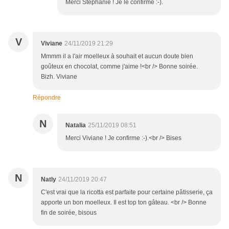
Merci Stéphanie ! Je le confirme :-).
V
Viviane
24/11/2019 21:29
Mmmm il a l'air moelleux à souhait et aucun doute bien
goûteux en chocolat, comme j'aime !<br /> Bonne soirée.
Bizh. Viviane
Répondre
N
Natalia
25/11/2019 08:51
Merci Viviane ! Je confirme :-).<br /> Bises
N
Natly
24/11/2019 20:47
C'est vrai que la ricotta est parfaite pour certaine pâtisserie, ça
apporte un bon moelleux. Il est top ton gâteau. <br /> Bonne
fin de soirée, bisous