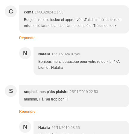
C
coma
14/01/2024 21:53
Bonjour, recette testée et approuvée. J'ai diminué le sucre et
mis moitié farine blanche, farine complète. Très moelleux.
Répondre
N
Natalia
15/01/2024 07:49
Bonjour, merci beaucoup pour votre retour.<br /> A
bientôt, Natalia
S
steph de nos p'tits plaisirs
25/11/2019 22:53
hummm, il à l'air trop bon !!!
Répondre
N
Natalia
26/11/2019 08:55