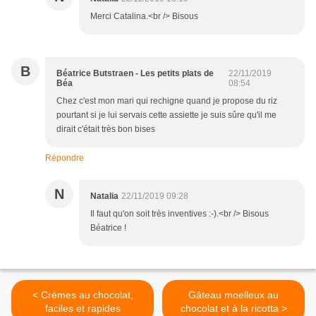
Merci Catalina.<br /> Bisous
B
Béatrice Butstraen - Les petits plats de
22/11/2019
Béa
08:54
Chez c'est mon mari qui rechigne quand je propose du riz
pourtant si je lui servais cette assiette je suis sûre qu'il me
dirait c'était très bon bises
Répondre
N
Natalia
22/11/2019 09:28
Il faut qu'on soit très inventives :-).<br /> Bisous
Béatrice !
< Crèmes au chocolat,
Gâteau moelleux au
faciles et rapides
chocolat et à la ricotta >