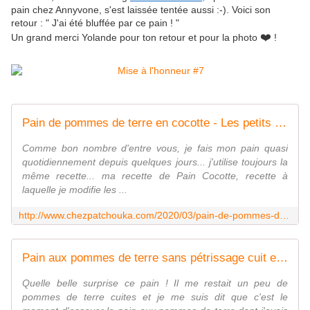
pain chez Annyvone, s'est laissée tentée aussi :-). Voici son
retour : "
J'ai été bluffée par ce pain ! "
❤️
Un grand merci Yolande pour ton retour et pour la photo
!
Pain de pommes de terre en cocotte - Les petits plats de Patchouka
Comme bon nombre d'entre vous, je fais mon pain quasi
quotidiennement depuis quelques jours... j'utilise toujours la
même recette... ma recette de Pain Cocotte, recette à
laquelle je modifie les ...
http://www.chezpatchouka.com/2020/03/pain-de-pommes-de-terre-en-cocotte.html
Pain aux pommes de terre sans pétrissage cuit en cocotte - sucreetepices.over-blog.com
Quelle belle surprise ce pain ! Il me restait un peu de
pommes de terre cuites et je me suis dit que c'est le