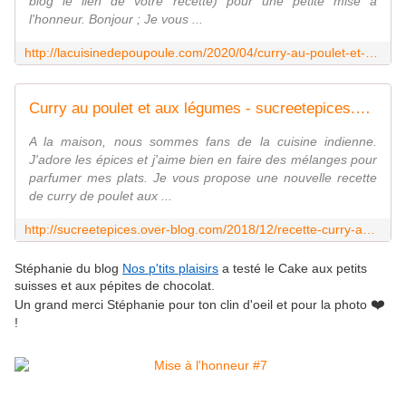
blog le lien de votre recette) pour une petite mise à
l'honneur. Bonjour ; Je vous ...
http://lacuisinedepoupoule.com/2020/04/curry-au-poulet-et-aux-legumes.html
Curry au poulet et aux légumes - sucreetepices.over-blog.com
A la maison, nous sommes fans de la cuisine indienne.
J'adore les épices et j'aime bien en faire des mélanges pour
parfumer mes plats. Je vous propose une nouvelle recette
de curry de poulet aux ...
http://sucreetepices.over-blog.com/2018/12/recette-curry-au-poulet-et-aux-legumes.html
Stéphanie du blog
Nos p'tits plaisirs
a testé le Cake aux petits
suisses et aux pépites de chocolat.
❤️
Un grand merci Stéphanie pour ton clin d'oeil et pour la photo
!