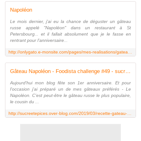
Napoléon
Le mois dernier, j'ai eu la chance de déguster un gâteau
russe appelé "Napoléon" dans un restaurant à St
Petersbourg... et il fallait absolument que je le fasse en
rentrant pour l'anniversaire...
http://onlygato.e-monsite.com/pages/mes-realisations/gateaux-divers/page-3.html
Gâteau Napoléon - Foodista challenge #49 - sucreetepices.over-blog.com
Aujourd'hui mon blog fête son 1er anniversaire. Et pour
l'occasion j'ai préparé un de mes gâteaux préférés - Le
Napoléon. C'est peut-être le gâteau russe le plus populaire,
le cousin du ...
http://sucreetepices.over-blog.com/2019/03/recette-gateau-napoleon-foodista-challenge-49.html