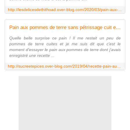
http://lesdelicesdethithoad.over-blog.com/2020/03/pain-aux-pommes-de-terre-en-cocotte.html
Pain aux pommes de terre sans pétrissage cuit en cocotte - sucreetepices.over-blog.com
Quelle belle surprise ce pain ! Il me restait un peu de
pommes de terre cuites et je me suis dit que c'est le
moment d'essayer le pain aux pommes de terre dont j'avais
enregistré une recette ...
http://sucreetepices.over-blog.com/2019/04/recette-pain-aux-pommes-de-terre-sans-petrissage-cuit-en-cocotte.html