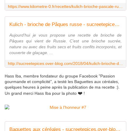
https://www.kilometre-0.fr/recettes/kulich-brioche-pascale-russe/
Kulich - brioche de Pâques russe - sucreetepices.over-blog.com
Aujourd'hui je vous propose une recette de brioche de
Pâques qui vient de Russie. C'est une brioche sucrée,
nature ou avec des fruits secs et fruits confits incorporés, et
couverte de glaçage. ...
http://sucreetepices.over-blog.com/2018/04/kulich-brioche-de-paques-russe.html
Hass Iba, membre fondateur du groupe Facebook "Passion
gourmande et complicité", a testé les Baguettes aux céréales,
quelques heures à peine après la publication de ma recette :).
❤️
Un grand merci Hass Iba pour la photo
!
Baguettes aux céréales - sucreetepices.over-blog.com