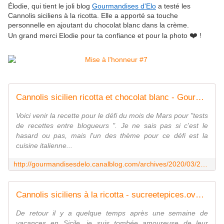
Élodie, qui tient le joli blog
Gourmandises d'Elo
a testé les
Cannolis siciliens à la ricotta. Elle a apporté sa touche
personnelle en ajoutant du chocolat blanc dans la crème.
❤️
Un grand merci Elodie pour ta confiance et pour la photo
!
Cannolis sicilien ricotta et chocolat blanc - Gourmandises D'élo
Voici venir la recette pour le défi du mois de Mars pour "tests
de recettes entre blogueurs ". Je ne sais pas si c'est le
hasard ou pas, mais l'un des thème pour ce défi est la
cuisine italienne...
http://gourmandisesdelo.canalblog.com/archives/2020/03/24/38124420.html
Cannolis siciliens à la ricotta - sucreetepices.over-blog.com
De retour il y a quelque temps après une semaine de
vacances en Sicile, je suis tombée amoureuse de leur