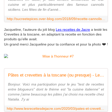
cuisine et plus particulièrement des fameux cannolis
siciliens. Les fêtes de fin d'anné...
http://sucreetepices.over-blog.com/2018/09/recette-cannolis-siciliens-a-la-ricotta.html
Jacqueline, l'auteure du joli blog
Les recettes de Jacre
a testé les
Crevettes à la toscane, en adaptant la recette en fonction des
produits qu'elle avait.
❤️
Un grand merci Jacqueline pour ta confiance et pour la photo
!
Pâtes et crevettes à la toscane (ou presque) - Les recettes de Jacre/En toute simplicité
Bonjour. Voici ma participation pour le jeu "test de recettes
entre blogueurs" dont le thème est "la cuisine italienne" et
comme j'aime beaucoup les pâtes j'ai choisi ma recette chez
Natalia. J'y ai
http://www.lesrecettesdejacre.com/2020/03/pates-et-crevettes-a-la-toscane-ou-presque.html