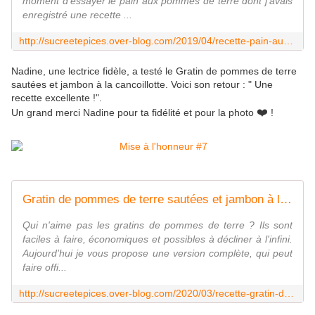
moment d'essayer le pain aux pommes de terre dont j'avais
enregistré une recette ...
http://sucreetepices.over-blog.com/2019/04/recette-pain-aux-pommes-de-terre-sans-petrissage-cuit-en-cocotte.html
Nadine, une lectrice fidèle, a testé le Gratin de pommes de terre
sautées et jambon à la cancoillotte. Voici son retour : " Une
recette excellente !".
❤️
Un grand merci Nadine pour ta fidélité et pour la photo
!
Gratin de pommes de terre sautées et jambon à la cancoillotte - sucreetepices.over-blog.com
Qui n'aime pas les gratins de pommes de terre ? Ils sont
faciles à faire, économiques et possibles à décliner à l'infini.
Aujourd'hui je vous propose une version complète, qui peut
faire offi...
http://sucreetepices.over-blog.com/2020/03/recette-gratin-de-pommes-de-terre-sautees-et-jambon-a-la-cancoillotte.html