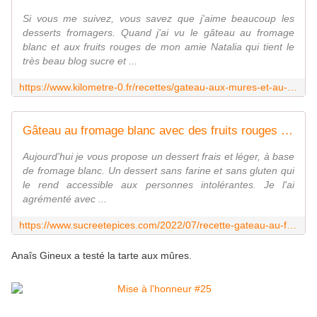
Si vous me suivez, vous savez que j'aime beaucoup les
desserts fromagers. Quand j'ai vu le gâteau au fromage
blanc et aux fruits rouges de mon amie Natalia qui tient le
très beau blog sucre et ...
https://www.kilometre-0.fr/recettes/gateau-aux-mures-et-au-fromage-blanc/
Gâteau au fromage blanc avec des fruits rouges - Recette en vidéo - www.sucreetepices.com
Aujourd'hui je vous propose un dessert frais et léger, à base
de fromage blanc. Un dessert sans farine et sans gluten qui
le rend accessible aux personnes intolérantes. Je l'ai
agrémenté avec ...
https://www.sucreetepices.com/2022/07/recette-gateau-au-fromage-blanc-avec-des-fruits-rouges-recette-en-video.html
Anaîs Gineux a testé la tarte aux mûres.