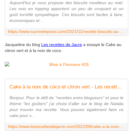
Aujourd'hui je vous propose des biscuits moelleux au miel.
Les noix en topping apportent un peu de croquant et un
goût torréfié sympathique. Ces biscuits sont faciles à faire,
économiques et ...
https://www.sucreetepices.com/2021/11/recette-biscuits-au-miel-et-aux-noix-recette-en-video.html
Jacqueline du blog
Les recettes de Jacre
a essayé le Cake au
citron vert et à la noix de coco.
Cake à la noix de coco et citron vert - Les recettes de Jacre/En toute simplicité
Bonjour. Pour le défi de "recettes entre blogueurs" et pour le
thème "les goûters" j'ai choisi d'aller sur le blog de Natalia
pour trouver ma recette. Vous pouvez également faire ce
cake pour v...
https://www.lesrecettesdejacre.com/2022/09/cake-a-la-noix-de-coco-et-citron-vert.html