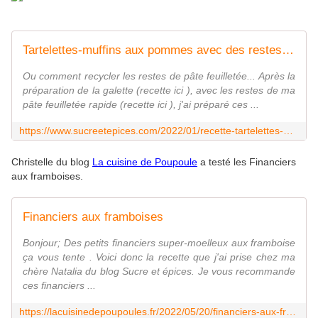
Tartelettes-muffins aux pommes avec des restes de pâte feuilletée - www.sucreetepices.com
Ou comment recycler les restes de pâte feuilletée... Après la
préparation de la galette (recette ici ), avec les restes de ma
pâte feuilletée rapide (recette ici ), j'ai préparé ces ...
https://www.sucreetepices.com/2022/01/recette-tartelettes-muffins-aux-pommes-avec-des-restes-de-pate-feuilletee.html
Christelle du blog
La cuisine de Poupoule
a testé les Financiers
aux framboises.
Financiers aux framboises
Bonjour; Des petits financiers super-moelleux aux framboise
ça vous tente . Voici donc la recette que j'ai prise chez ma
chère Natalia du blog Sucre et épices. Je vous recommande
ces financiers ...
https://lacuisinedepoupoules.fr/2022/05/20/financiers-aux-framboises/