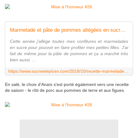
Marmelade et pâte de pommes allégées en sucre : une recette 2 en 1 - www.sucreetepices.com
Cette année j'allège toutes mes confitures et marmelades
en sucre pour pouvoir en faire profiter mes petites filles. J'ai
fait de même pour la pâte de pommes et ça a marché très
bien aussi. ...
https://www.sucreetepices.com/2018/10/recette-marmelade-et-pate-de-pommes-allegees-en-sucre-une-recette-2-en-1.html
En salé, le choix d'Anaïs s'est porté également vers une recette
de saison - le rôti de porc aux pommes de terre et aux figues.