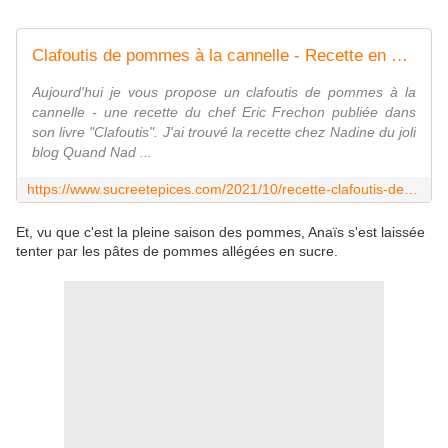
Clafoutis de pommes à la cannelle - Recette en vidéo - www.sucreetepices.com
Aujourd'hui je vous propose un clafoutis de pommes à la
cannelle - une recette du chef Eric Frechon publiée dans
son livre "Clafoutis". J'ai trouvé la recette chez Nadine du joli
blog Quand Nad ...
https://www.sucreetepices.com/2021/10/recette-clafoutis-de-pommes-a-la-cannelle-recette-en-video.html
Et, vu que c'est la pleine saison des pommes, Anaïs s'est laissée
tenter par les pâtes de pommes allégées en sucre.