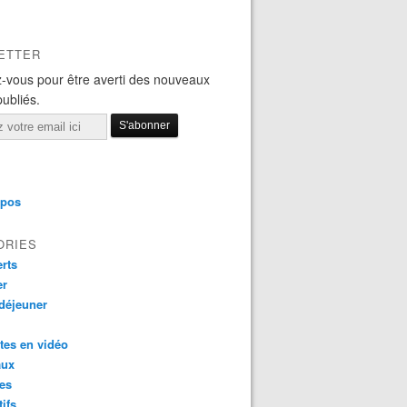
ETTER
-vous pour être averti des nouveaux
publiés.
opos
ORIES
rts
er
 déjeuner
tes en vidéo
aux
es
tifs