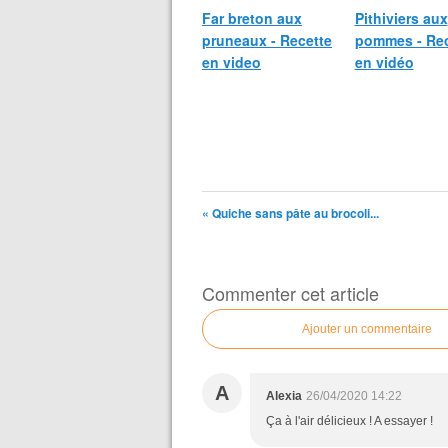
Far breton aux
Pithiviers aux
pruneaux - Recette
pommes - Rec
en video
en vidéo
« Quiche sans pâte au brocoli...
Commenter cet article
Ajouter un commentaire
A
Alexia
26/04/2020 14:22
Ça à l'air délicieux ! A essayer !