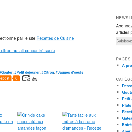
NEWSL
Abonnez
articles 
ectionné par le site
Recettes de Cuisine
Email
PAGES
A pr
#Goûter
,
#Petit déjeuner
,
#Citron
,
#Jaunes d'oeufs
CATÉG
epost
0
Desse
Goût
Petit
Plats
Recet
Gâte
Entré
Apéri