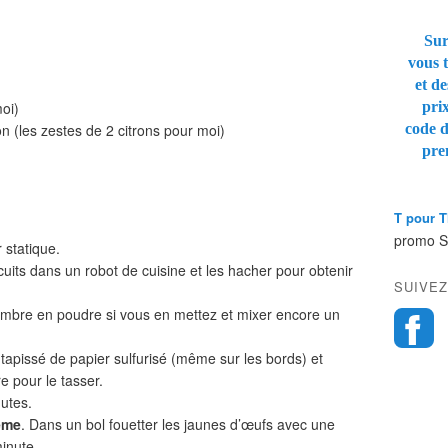
Sur
vous t
et de
moi)
pri
on (les zestes de 2 citrons pour moi)
code 
pre
T pour 
promo 
 statique.
cuits dans un robot de cuisine et les hacher pour obtenir
SUIVEZ
gembre en poudre si vous en mettez et mixer encore un
apissé de papier sulfurisé (même sur les bords) et
re pour le tasser.
utes.
rème
. Dans un bol fouetter les jaunes d’œufs avec une
inute.