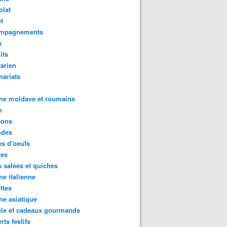
olat
t
mpagnements
s
its
arien
nariats
ne moldave et roumaine
n
sons
des
s d'oeufs
des
s salées et quiches
ne italienne
ttes
ne asiatique
ele et cadeaux gourmands
rts festifs