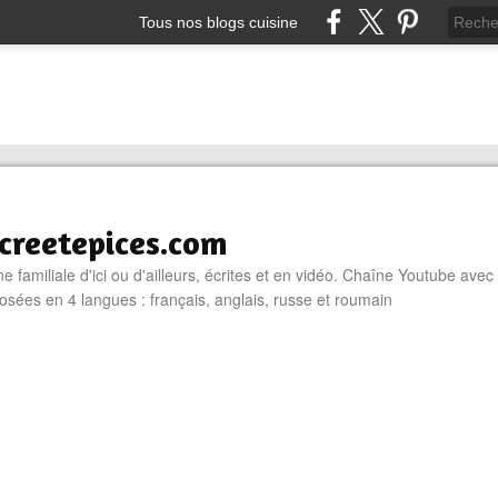
Tous nos blogs cuisine
reetepices.com
e familiale d'ici ou d'ailleurs, écrites et en vidéo. Chaîne Youtube avec
osées en 4 langues : français, anglais, russe et roumain