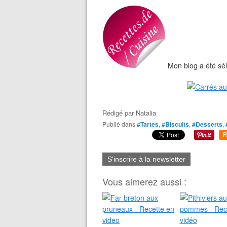
Mon blog a été sél
Rédigé par
Natalia
Publié dans
#Tartes
,
#Biscuits
,
#Desserts
,
R
S'inscrire à la newsletter
Vous aimerez aussi :