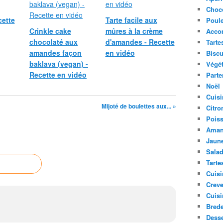
Choc
ette
Tarte facile aux
Poule
Crinkle cake
mûres à la crème
Acco
chocolaté aux
d'amandes - Recette
Tarte
amandes façon
en vidéo
Biscu
baklava (vegan) -
Végét
Recette en vidéo
Parte
Noël
Cuisi
Mijoté de boulettes aux... »
Citro
Pois
Aman
Jaune
Sala
Tarte
Cuisi
Creve
Cuisi
Bred
Desse