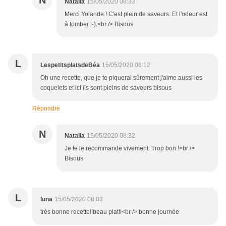
Natalia
15/05/2020 08:33
Merci Yolande ! C'est plein de saveurs. Et l'odeur est
à tomber :-).<br /> Bisous
L
LespetitsplatsdeBéa
15/05/2020 08:12
Oh une recette, que je te piquerai sûrement j'aime aussi les
coquelets et ici ils sont pleins de saveurs bisous
Répondre
N
Natalia
15/05/2020 08:32
Je te le recommande vivement. Trop bon !<br />
Bisous
L
luna
15/05/2020 08:03
très bonne recette!!beau plat!!<br /> bonne journée