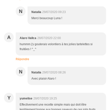
N
Natalia
29/07/2020 09:23
Merci beaucoup Luna !
A
Alaro Vallca
28/07/2020 22:00
hummm j'y gouterais volontiers à tes jolies tartelettes si
fruitées ! ^_^
Répondre
N
Natalia
29/07/2020 08:26
Avec plaisir Alaro !
Y
yumelise
28/07/2020 19:25
Effectivement une recette simple mais qui doit être
terriblement bonne aux bonnes saveurs de ces jolis fruits.