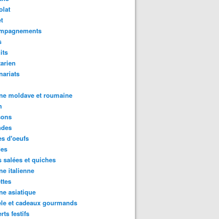
olat
t
mpagnements
s
its
arien
nariats
ne moldave et roumaine
n
sons
des
s d'oeufs
des
s salées et quiches
ne italienne
ttes
ne asiatique
ele et cadeaux gourmands
rts festifs