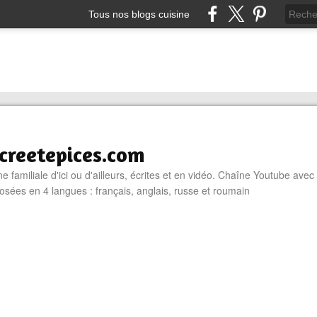
Tous nos blogs cuisine
reetepices.com
e familiale d'ici ou d'ailleurs, écrites et en vidéo. Chaîne Youtube avec
osées en 4 langues : français, anglais, russe et roumain