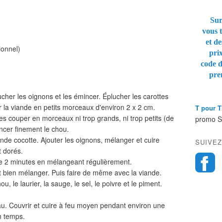
Sur
vous t
et de
ionnel)
pri
code 
pre
ucher les oignons et les émincer. Éplucher les carottes
r la viande en petits morceaux d'environ 2 x 2 cm.
T pour 
es couper en morceaux ni trop grands, ni trop petits (de
promo 
ncer finement le chou.
ande cocotte. Ajouter les oignons, mélanger et cuire
SUIVEZ
t dorés.
ore 2 minutes en mélangeant régulièrement.
t bien mélanger. Puis faire de même avec la viande.
, le laurier, la sauge, le sel, le poivre et le piment.
eau. Couvrir et cuire à feu moyen pendant environ une
n temps.