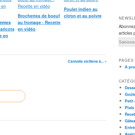
Poulet indien au
Brochettes de boeuf
citron et au poivre
NEWSL
ommes
au fromage - Recette
Abonnez
haricots
en vidéo
articles 
e en
Email
PAGES
Cannolis siciliens à... »
A pr
CATÉG
Desse
Goût
Petit
Plats
Recet
Gâte
Entré
Apéri