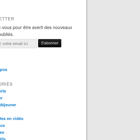
ETTER
-vous pour être averti des nouveaux
publiés.
opos
ORIES
rts
er
 déjeuner
tes en vidéo
aux
es
tifs