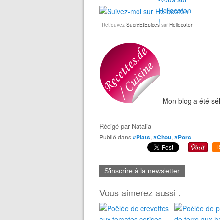
Retrouvez
SucreEtEpices
sur
Hellocoton
Mon blog a été sél
Rédigé par
Natalia
Publié dans
#Plats
,
#Chou
,
#Porc
R
S'inscrire à la newsletter
Vous aimerez aussi :