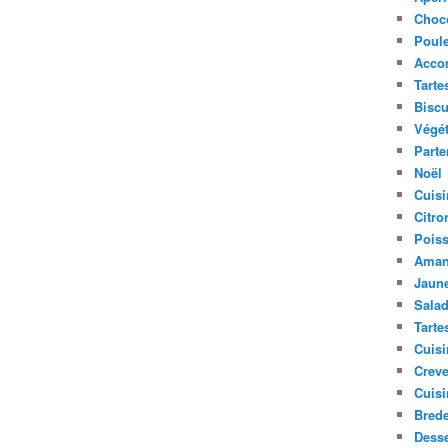
Choc
Poule
Acco
Tarte
Biscu
Végét
Parte
Noël
Cuisi
Citro
Pois
Aman
Jaune
Sala
Tarte
Cuisi
Creve
Cuisi
Bred
Desse