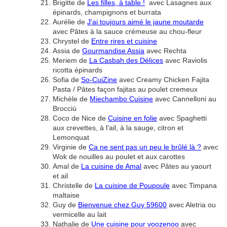
Brigitte de
Les filles, à table !
avec Lasagnes aux
épinards, champignons et burrata
Aurélie de
J'ai toujours aimé le jaune moutarde
avec Pâtes à la sauce crémeuse au chou-fleur
Chrystel de
Entre rires et cuisine
Assia de
Gourmandise Assia
avec Rechta
Meriem de
La Casbah des Délices
avec Raviolis
ricotta épinards
Sofia de
So-CuiZine
avec Creamy Chicken Fajita
Pasta / Pâtes façon fajitas au poulet cremeux
Michèle de
Miechambo Cuisine
avec Cannelloni au
Brocciù
Coco de Nice de
Cuisine en folie
avec Spaghetti
aux crevettes, à l'ail, à la sauge, citron et
Lemonquat
Virginie de
Ca ne sent pas un peu le brûlé là ?
avec
Wok de nouilles au poulet et aux carottes
Amal de
La cuisine de Amal
avec Pâtes au yaourt
et ail
Christelle de
La cuisine de Poupoule
avec Timpana
maltaise
Guy de
Bienvenue chez Guy 59600
avec Aletria ou
vermicelle au lait
Nathalie de
Une cuisine pour voozenoo
avec