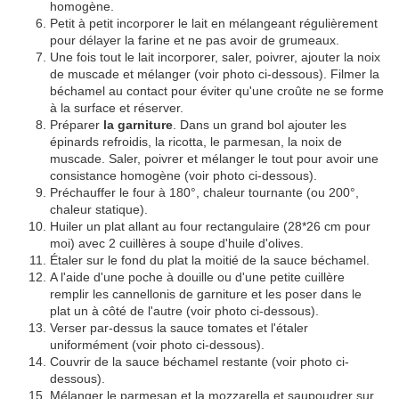
homogène.
Petit à petit incorporer le lait en mélangeant régulièrement
pour délayer la farine et ne pas avoir de grumeaux.
Une fois tout le lait incorporer, saler, poivrer, ajouter la noix
de muscade et mélanger (voir photo ci-dessous). Filmer la
béchamel au contact pour éviter qu'une croûte ne se forme
à la surface et réserver.
Préparer
la garniture
. Dans un grand bol ajouter les
épinards refroidis, la ricotta, le parmesan, la noix de
muscade. Saler, poivrer et mélanger le tout pour avoir une
consistance homogène (voir photo ci-dessous).
Préchauffer le four à 180°, chaleur tournante (ou 200°,
chaleur statique).
Huiler un plat allant au four rectangulaire (28*26 cm pour
moi) avec 2 cuillères à soupe d'huile d'olives.
Étaler sur le fond du plat la moitié de la sauce béchamel.
A l'aide d'une poche à douille ou d'une petite cuillère
remplir les cannellonis de garniture et les poser dans le
plat un à côté de l'autre (voir photo ci-dessous).
Verser par-dessus la sauce tomates et l'étaler
uniformément (voir photo ci-dessous).
Couvrir de la sauce béchamel restante (voir photo ci-
dessous).
Mélanger le parmesan et la mozzarella et saupoudrer sur