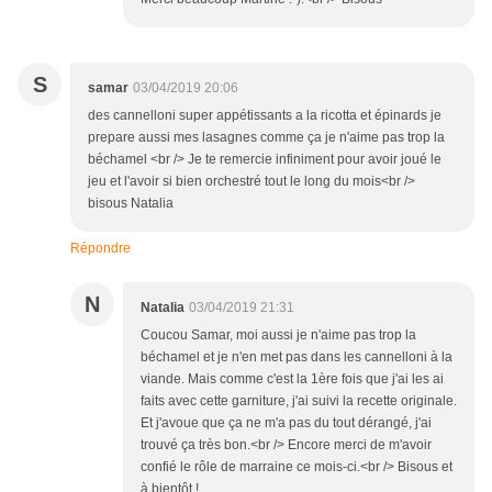
S
samar
03/04/2019 20:06
des cannelloni super appétissants a la ricotta et épinards je
prepare aussi mes lasagnes comme ça je n'aime pas trop la
béchamel <br /> Je te remercie infiniment pour avoir joué le
jeu et l'avoir si bien orchestré tout le long du mois<br />
bisous Natalia
Répondre
N
Natalia
03/04/2019 21:31
Coucou Samar, moi aussi je n'aime pas trop la
béchamel et je n'en met pas dans les cannelloni à la
viande. Mais comme c'est la 1ère fois que j'ai les ai
faits avec cette garniture, j'ai suivi la recette originale.
Et j'avoue que ça ne m'a pas du tout dérangé, j'ai
trouvé ça très bon.<br /> Encore merci de m'avoir
confié le rôle de marraine ce mois-ci.<br /> Bisous et
à bientôt !