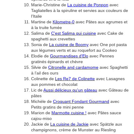
Marie-Christine de
La cuisine de Ponpon
avec
Tagliatelles à la spiruline et servies aux couleurs de
l'Italie
Martine de
Kilometre-0
avec Pâtes aux agrumes et
à la truite fumée
Salima de
C'est Salima qui cuisine
avec Cake de
spaghetti aux crevettes
Sonia de
La cuisine de Boomy
avec One pot pasta
aux légumes verts et au roquefort au Cookeo
Elodie de
Gourmandises d'Elo
avec Pennes
gratinés épinards et chèvre
Silvie de
Citronelle and cardamome
avec Spaghetti
à l’ail des ours
Colinette de
Les Re7 de Colinette
avec Lasagnes
aux pommes et chocolat
Lic de
Aussi délicieux qu'un gâteau
avec Gâteau de
pâtes
Michèle de
Croquant Fondant Gourmand
avec
Petits gratins de mini penne
Marion de
Marmotte cuisine !
avec Pâtes sauce
cajou-miso
Jackie de
La cuisine de Jackie
avec Spätzle aux
champignons, crème de Munster au Riesling