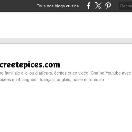
Tous nos blogs cuisine
reetepices.com
e familiale d'ici ou d'ailleurs, écrites et en vidéo. Chaîne Youtube avec
osées en 4 langues : français, anglais, russe et roumain