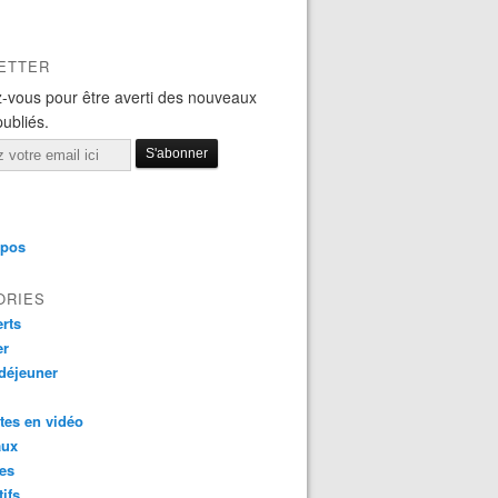
ETTER
-vous pour être averti des nouveaux
publiés.
opos
ORIES
rts
er
 déjeuner
tes en vidéo
aux
es
tifs