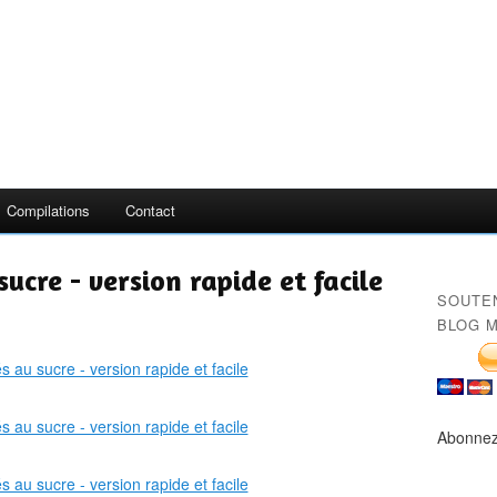
Compilations
Contact
 sucre - version rapide et facile
SOUTE
BLOG M
Abonnez