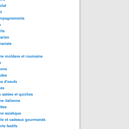
olat
t
mpagnements
s
its
arien
nariats
ne moldave et roumaine
n
sons
des
s d'oeufs
des
s salées et quiches
ne italienne
ttes
ne asiatique
ele et cadeaux gourmands
rts festifs