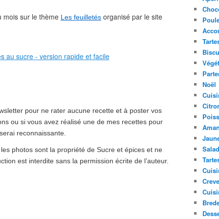
Choc
du mois sur le thème
organisé par le site
Les feuilletés
Poule
Acco
Tarte
Biscu
Végét
Parte
Noël
Cuisi
Citro
sletter pour ne rater aucune recette et à poster vos
Pois
ns ou si vous avez réalisé une de mes recettes pour
Aman
serai reconnaissante.
Jaune
Sala
 les photos sont la propriété de Sucre et épices et ne
Tarte
ction est interdite sans la permission écrite de l’auteur.
Cuisi
Creve
Cuisi
Bred
Desse