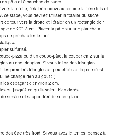
 de pâte et 2 couches de sucre.
 vers la droite, l'étaler à nouveau comme la 1ère fois et
 ce stade, vous devriez utiliser la totalité du sucre.
 de tour vers la droite et l'étaler en un rectangle de 1
angle de 26*18 cm. Placer la pâte sur une planche à
mps de préchauffer le four.
statique.
ier sulfurisé.
un coupe-pizza ou d'un coupe-pâte, la couper en 2 sur la
es ou des triangles. Si vous faites des triangles,
it les premiers triangles un peu étroits et la pâte s'est
ui ne change rien au goût :-).
en les espaçant d'environ 2 cm.
es ou jusqu'à ce qu'ils soient bien dorés.
at de service et saupoudrer de sucre glace.
rre doit être très froid. Si vous avez le temps, pensez à