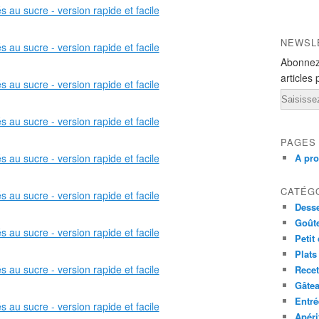
NEWSL
Abonnez
articles 
Email
PAGES
A pr
CATÉG
Desse
Goût
Petit
Plats
Recet
Gâte
Entré
Apéri