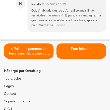
N
Natalia
24/04/2019 10:23
Oui, d'habitude c'est ce qu'on utilise, mais il me
restait des macaronis :-). Et puis, à la campagne, ma
grand-mère le cuisait dans le four à bois, après le
pain. Miam<br /> Bisous !
< Pain aux pommes de
Pâte brisée >
terre sans pétrissage cuit
en cocotte
Hébergé par Overblog
Top articles
Pages
Contact
Signaler un abus
C.G.U.