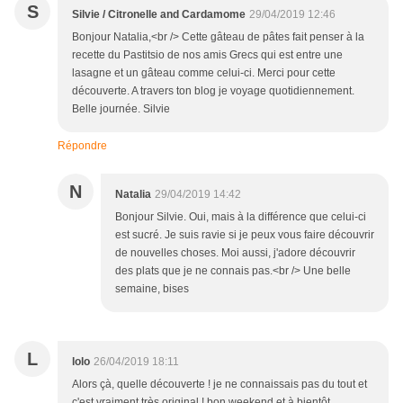
S
Silvie / Citronelle and Cardamome
29/04/2019 12:46
Bonjour Natalia,<br /> Cette gâteau de pâtes fait penser à la
recette du Pastitsio de nos amis Grecs qui est entre une
lasagne et un gâteau comme celui-ci. Merci pour cette
découverte. A travers ton blog je voyage quotidiennement.
Belle journée. Silvie
Répondre
N
Natalia
29/04/2019 14:42
Bonjour Silvie. Oui, mais à la différence que celui-ci
est sucré. Je suis ravie si je peux vous faire découvrir
de nouvelles choses. Moi aussi, j'adore découvrir
des plats que je ne connais pas.<br /> Une belle
semaine, bises
L
lolo
26/04/2019 18:11
Alors çà, quelle découverte ! je ne connaissais pas du tout et
c'est vraiment très original ! bon weekend et à bientôt