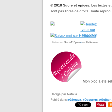
© 2018 Sucre et épices.
Les textes et
sont pas libres de droits. Toute reprodu
Retrouvez
SucreEtEpices
sur
Hellocoton
Mon blog a été sél
Rédigé par
Natalia
Publié dans
#Gâteaux
,
#Desserts
,
#Goûter
R