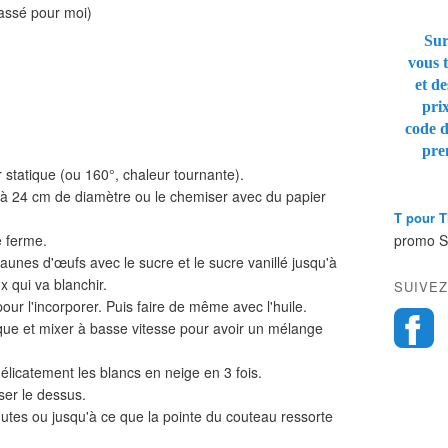
rassé pour moi)
Sur
vous t
et de
pri
code 
pre
r statique (ou 160°, chaleur tournante).
 à 24 cm de diamètre ou le chemiser avec du papier
T pour 
e ferme.
promo 
aunes d'œufs avec le sucre et le sucre vanillé jusqu'à
 qui va blanchir.
SUIVEZ
our l'incorporer. Puis faire de même avec l'huile.
mique et mixer à basse vitesse pour avoir un mélange
élicatement les blancs en neige en 3 fois.
ser le dessus.
utes ou jusqu'à ce que la pointe du couteau ressorte