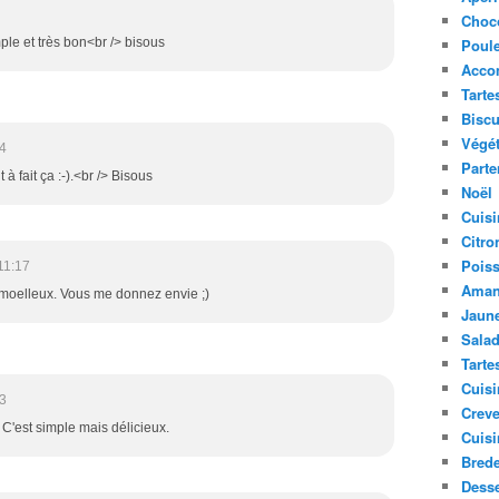
Choc
Poule
mple et très bon<br /> bisous
Acco
Tarte
Biscu
Végét
4
Parte
 à fait ça :-).<br /> Bisous
Noël
Cuisi
Citro
Pois
11:17
Aman
r moelleux. Vous me donnez envie ;)
Jaune
Sala
Tarte
Cuisi
3
Creve
). C'est simple mais délicieux.
Cuisi
Bred
Desse