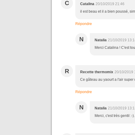
C
Catalina
20/10/2019 21:46
il est beau et il a bien poussé, si
Répondre
N
Natalia
21/10/2019 13:1
Merci Catalina ! C'est tout
R
Recette thermomix
20/10/2019 
Ce gâteau au yaourt a l'air supe
Répondre
N
Natalia
21/10/2019 13:1
Merci, c'est très gentil :-