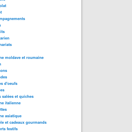
olat
t
mpagnements
s
its
arien
nariats
ne moldave et roumaine
n
sons
des
s d'oeufs
des
s salées et quiches
ne italienne
ttes
ne asiatique
ele et cadeaux gourmands
rts festifs