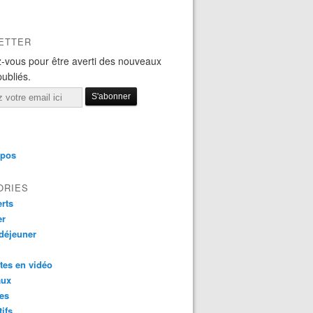
ETTER
-vous pour être averti des nouveaux
publiés.
opos
ORIES
rts
er
 déjeuner
tes en vidéo
aux
es
tifs