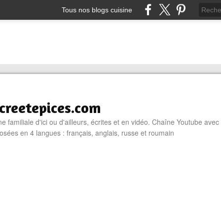
Tous nos blogs cuisine
reetepices.com
e familiale d'ici ou d'ailleurs, écrites et en vidéo. Chaîne Youtube avec
osées en 4 langues : français, anglais, russe et roumain