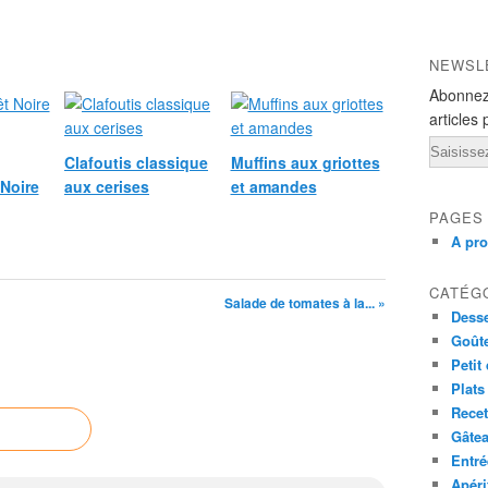
NEWSL
Abonnez
articles 
Email
Clafoutis classique
Muffins aux griottes
Noire
aux cerises
et amandes
PAGES
A pr
CATÉG
Salade de tomates à la... »
Desse
Goût
Petit
Plats
Recet
Gâte
Entré
Apéri