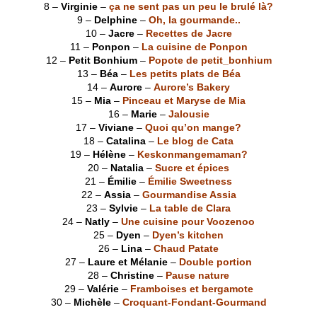
8 –
Virginie
–
ça ne sent pas un peu le brulé là?
9 –
Delphine
–
Oh, la gourmande..
10 –
Jacre
–
Recettes de Jacre
11 –
Ponpon
–
La cuisine de Ponpon
12 –
Petit Bonhium
–
Popote de petit_bonhium
13 –
Béa
–
Les petits plats de Béa
14 –
Aurore
–
Aurore’s Bakery
15 –
Mia
–
Pinceau et Maryse de Mia
16 –
Marie
–
Jalousie
17 –
Viviane
–
Quoi qu’on mange?
18 –
Catalina
–
Le blog de Cata
19 –
Hélène
–
Keskonmangemaman?
20 –
Natalia
–
Sucre et épices
21 –
Émilie
–
Émilie Sweetness
22 –
Assia
–
Gourmandise Assia
23 –
Sylvie
–
La table de Clara
24 –
Natly
–
Une cuisine pour Voozenoo
25 –
Dyen
–
Dyen’s kitchen
26 –
Lina
–
Chaud Patate
27 –
Laure et Mélanie
–
Double portion
28 –
Christine
–
Pause nature
29 –
Valérie
–
Framboises et bergamote
30 –
Michèle
–
Croquant-Fondant-Gourmand