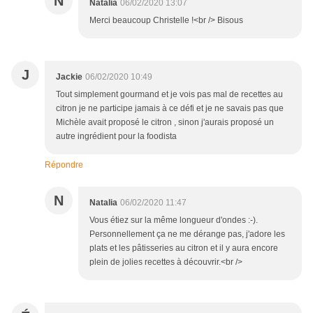
N
Natalia
06/02/2020 13:07
Merci beaucoup Christelle !<br /> Bisous
J
Jackie
06/02/2020 10:49
Tout simplement gourmand et je vois pas mal de recettes au
citron je ne participe jamais à ce défi et je ne savais pas que
Michèle avait proposé le citron , sinon j'aurais proposé un
autre ingrédient pour la foodista
Répondre
N
Natalia
06/02/2020 11:47
Vous étiez sur la même longueur d'ondes :-).
Personnellement ça ne me dérange pas, j'adore les
plats et les pâtisseries au citron et il y aura encore
plein de jolies recettes à découvrir.<br />