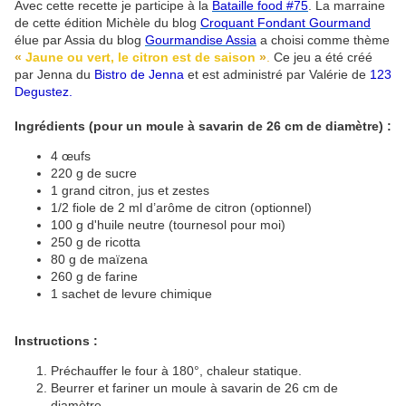
Avec cette recette je participe à la
Bataille food #75
. La marraine
de cette édition Michèle
du blog
Croquant Fondant Gourmand
élue par Assia
du blog
Gourmandise Assia
a choisi comme thème
«
Jaune ou vert, le citron est de saison
»
.
Ce jeu a été créé
par Jenna du
Bistro de Jenna
et est administré par Valérie de
123
Degustez
.
Ingrédients (pour un moule à savarin de 26 cm de diamètre) :
4 œufs
220 g de sucre
1 grand citron, jus et zestes
1/2 fiole de 2 ml d’arôme de citron (optionnel)
100 g d'huile neutre (tournesol pour moi)
250 g de ricotta
80 g de maïzena
260 g de farine
1 sachet de levure chimique
Instructions :
Préchauffer le four à 180°, chaleur statique.
Beurrer et fariner un moule à savarin de 26 cm de
diamètre.