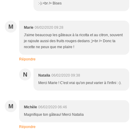
:-).<br /> Bises
M
Marie
06/02/2020 09:28
J'aime beaucoup les gâteaux à la ricotta et au citron, souvent
je rajoute aussi des fruits rouges dedans ;)<br /> Donc ta
recette ne peux que me plaire !
Répondre
N
Natalia
06/02/2020 09:38
Merci Marie ! C'est vrai qu'on peut varier à l'infini :-).
M
Michèle
06/02/2020 06:46
Magnifique ton gâteau! Merci Natalia
Répondre