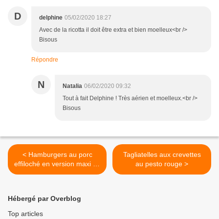
D
delphine
05/02/2020 18:27
Avec de la ricotta il doit être extra et bien moelleux<br />
Bisous
Répondre
N
Natalia
06/02/2020 09:32
Tout à fait Delphine ! Très aérien et moelleux.<br />
Bisous
< Hamburgers au porc
Tagliatelles aux crevettes
effiloché en version maxi ou
au pesto rouge >
mini
Hébergé par Overblog
Top articles