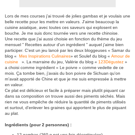
Lors de mes courses j'ai trouvé de jolies gambas et je voulais une
belle recette pour les mettre en valeurs. J'aime beaucoup la
cuisine asiatique, avec toutes ces saveurs qui explosent en
bouche. Je me suis donc tournée vers une recette chinoise.
Une recette que j'ai aussi choisie en fonction du thème du jeu
mensuel " Recettes autour d'un ingrédient " auquel j'aime bien
participer. C'est un jeu
lancé par les deux bloggeuses « Samar du
blog «
Mes Inspirations Culinaires
» et Soulef du blog «
Amour de
cuisine
». La marraine du jeu, Valérie du blog «
123Dégustez
»
a choisi comme ingrédient « Le poivre » comme vedette de ce
mois. Ça tombe bien, j'avais du bon poivre de Sichuan qu'on
m'avait apporté de Chine et que je me suis empressée à mettre
en valeur.
Ce plat est délicieux et facile à préparer mais plutôt piquant car
dans sa composition on trouve aussi des piments séchés. Mais
rien ne vous empêche de réduire la quantité de piments utilisés
et surtout, d'enlever les graines qui apportent le plus de piquant
au plat.
Ingrédients (pour 2 personnes) :
12 gambas (260 g net une fois décortiquées)