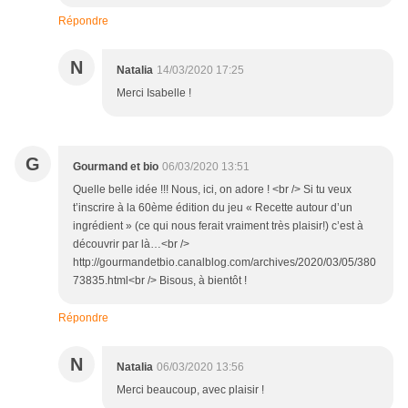
Répondre
N
Natalia
14/03/2020 17:25
Merci Isabelle !
G
Gourmand et bio
06/03/2020 13:51
Quelle belle idée !!! Nous, ici, on adore ! <br /> Si tu veux
t’inscrire à la 60ème édition du jeu « Recette autour d’un
ingrédient » (ce qui nous ferait vraiment très plaisir!) c’est à
découvrir par là…<br />
http://gourmandetbio.canalblog.com/archives/2020/03/05/380
73835.html<br /> Bisous, à bientôt !
Répondre
N
Natalia
06/03/2020 13:56
Merci beaucoup, avec plaisir !