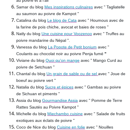
au poivre et à l'ail "
Samar du blog
Mes inspirations culinaires
avec " Tagliatelle
au saumon au poivre de Kampot "
Catalina du blog
Le blog de Cata
avec " Houmous avec de
la farine de pois chiche, avocat et baies de roses "
Natly du blog
Une cuisine pour Voozenoo
avec " Truffes au
poivre mandarine du Népal ".
Vanessa du blog
La Popote de Petit bonium
avec "
Coulants au chocolat noir au poivre Penja fumé
"
Viviane du blog
Quoi qu'on mange
avec " Mango Curd au
poivre de Setchuan "
Chantal du blog
Un grain de sable ou de sel
avec " Joue de
boeuf au poivre vert "
Natalia du blog
Sucre et épices
avec " Gambas au poivre
de Sichuan et piments "
Assia du blog
Gourmandise Assia
avec " Pomme de Terre
Rattes Sautés au Poivre Kampot "
Michelle du blog
Miechambo cuisine
avec " Salade de fruits
exotiques aux éclats de poivre "
Coco de Nice du blog
Cuisine en folie
avec " Nouilles