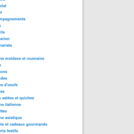
olat
t
mpagnements
s
its
arien
nariats
ne moldave et roumaine
n
sons
des
s d'oeufs
des
s salées et quiches
ne italienne
ttes
ne asiatique
ele et cadeaux gourmands
rts festifs