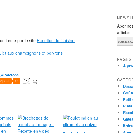
NEWSL
Abonnez
articles 
Email
ectionné par le site
Recettes de Cuisine
PAGES
A pr
,
#Poivrons
CATÉG
epost
0
Desse
Goût
Petit
Plats
Recet
Gâte
Entré
Apéri