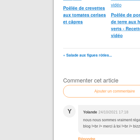
Poêlée de crevettes
aux tomates cerises
Poêlée de p
et câpres
de terre aux 
verts - Recett
vidéo
« Salade aux figues rôties...
Commenter cet article
Ajouter un commentaire
Y
Yolande
24/10/2021 17:18
nous nous sommes vraiment régalé
blog !<br /> merci à toi !<br /> bi
Répondre