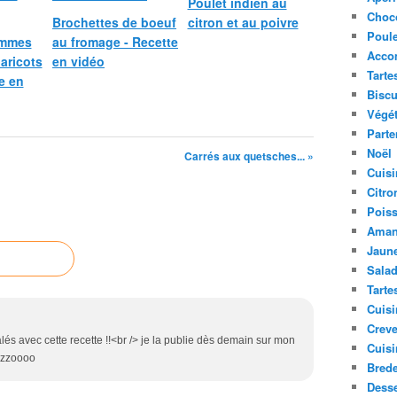
Poulet indien au
Choc
Brochettes de boeuf
citron et au poivre
Poule
ommes
au fromage - Recette
Acco
haricots
en vidéo
Tarte
e en
Biscu
Végét
Parte
Noël
Carrés aux quetsches... »
Cuisi
Citro
Pois
Aman
Jaune
Sala
Tarte
Cuisi
Creve
s avec cette recette !!<br /> je la publie dès demain sur mon
Cuisi
zzzzoooo
Bred
Desse