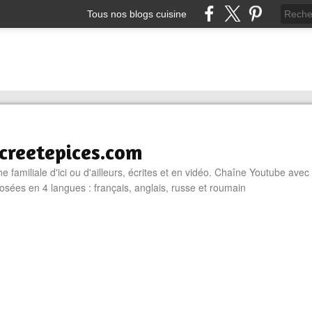
Tous nos blogs cuisine
reetepices.com
e familiale d'ici ou d'ailleurs, écrites et en vidéo. Chaîne Youtube avec
osées en 4 langues : français, anglais, russe et roumain