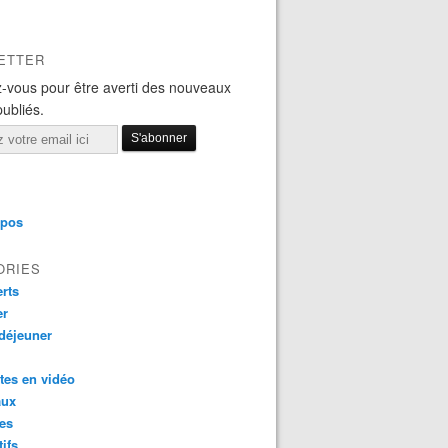
ETTER
-vous pour être averti des nouveaux
publiés.
opos
ORIES
rts
er
 déjeuner
tes en vidéo
aux
es
tifs