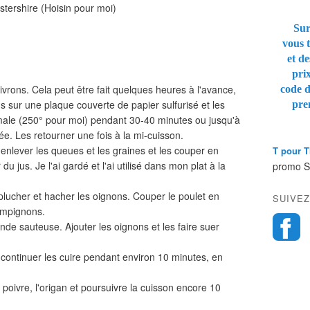
stershire (Hoisin pour moi)
Sur
vous t
et de
pri
ivrons. Cela peut être fait quelques heures à l'avance,
code 
ns sur une plaque couverte de papier sulfurisé et les
pre
male (250° pour moi) pendant 30-40 minutes ou jusqu'à
ée. Les retourner une fois à la mi-cuisson.
, enlever les queues et les graines et les couper en
T pour 
du jus. Je l'ai gardé et l'ai utilisé dans mon plat à la
promo 
plucher et hacher les oignons. Couper le poulet en
SUIVEZ
ampignons.
ande sauteuse. Ajouter les oignons et les faire suer
 continuer les cuire pendant environ 10 minutes, en
 poivre, l'origan et poursuivre la cuisson encore 10