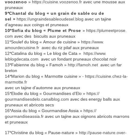
voozenoo
»
https://cuisine.
voozenoo.fr
avec une mousse aux
pruneaux
9*Chantal du blog « un grain de sable ou de
sel »
https://
ungraindesableoudesel.blog
ave
c un tajine
d’agneau aux coings et pruneaux
10*Sofia du blog « Plume et Prose
»
https://plumeetprose.
com
avec des biscuits aux pruneaux
11*Soulef du blog « Amour de cuisine »
https://www.
amourdecuisine.fr
avec du riz pilaf aux pruneaux
12*Catalina du blog « Le blog de Cata »
https://www.
leblogdecata.com
avec un fondant pruneaux chocolat noir
13*Fabienne du blog « Famoh »
http://famoh.net
av
ec
un far
breton
14*Marion du blog « Marmotte cuisine » -
https://cuisine.chez-la-
marmotte.fr
avec un tajine d’automne aux pruneaux
15*Elodie du blog « Gourmandises d’Elo »
https://
gourmandisesdelo.canalblog.com
avec des energy balls aux
pruneaux et abricots secs
16*Assia du blog « Gourmandise Assia »
https://
gourmandiseassia.fr
avec un tajine aux oignons abricots marrons
et pruneaux
17*Christine du blog « Pause-nature »
http://pause-
nature.over-