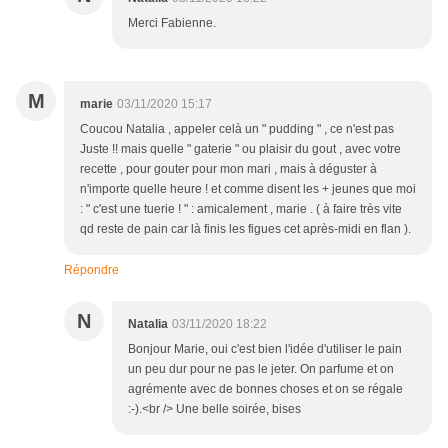
Merci Fabienne.
M
marie
03/11/2020 15:17
Coucou Natalia , appeler celà un " pudding " , ce n'est pas
Juste !! mais quelle " gaterie " ou plaisir du gout , avec votre
recette , pour gouter pour mon mari , mais à déguster à
n'importe quelle heure ! et comme disent les + jeunes que moi
: " c'est une tuerie ! " : amicalement , marie . ( à faire très vite
qd reste de pain car là finis les figues cet après-midi en flan ).
Répondre
N
Natalia
03/11/2020 18:22
Bonjour Marie, oui c'est bien l'idée d'utiliser le pain
un peu dur pour ne pas le jeter. On parfume et on
agrémente avec de bonnes choses et on se régale
:-).<br /> Une belle soirée, bises