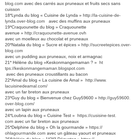
blog.com
avec des carrés aux pruneaux et fruits secs sans
cuisson
18*Lynda du blog « Cuisine de Lynda »
http://la-cuisine-de-
lynda.over-blog.com
avec des muffins aux pruneaux
19*Craquounette du blog » Craquounette
avenue »
http://craquounette-
avenue.ovh
avec un moelleux au chocolat et pruneaux
20*Natalia du blog « Sucre et épices »
http://sucreetepices.
over-
blog.com
avec un pudding aux pruneaux, noix et armagnac
21* Hélène du blog »Keskonmangemaman ? »
ht
tps://keskonmangemaman.
blogspot.com
avec des pruneaux croustillants au bacon
22*Amal du blog « La cuisine de Amal »
http://www.
lacuisinedeamal.com/
avec un far breton aux pruneaux
23*Guy du blog « Bienvenue chez Guy59600 »
http://guy59600.
over-blog.com/
avec un lapin aux pruneaux
24*Loubna du blog « Cuisine Test »
https://cusisine-test.
com
avec un far breton aux pruneaux
25*Delphine du blog « Oh la gourmande »
https://
ohlagourmande.com
avec un gâteau yaourt et pruneaux