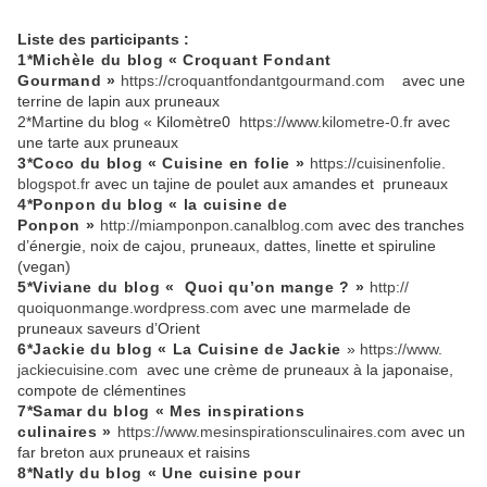
Liste des participants :
1*Michèle du blog « Croquant Fondant
Gourmand »
https://
croquantfondantgourmand.com
avec une
terrine de lapin aux pruneaux
2*Martine du blog « Kilomètre0
https://www.
kilometre-0.fr
avec
une tarte aux pruneaux
3*Coco du blog « Cuisine en folie »
https://cuisinenfolie.
blogspot.fr
avec un tajine de poulet aux amandes et pruneaux
4*Ponpon du blog « la cuisine de
Ponpon »
http://miamponpon.
canalblog.com
avec des tranches
d’énergie, noix de cajou, pruneaux, dattes, linette et spiruline
(vegan)
5*Viviane du blog « Quoi qu’on mange ? »
http://
quoiquonmange.wordpress.com
av
ec une marmelade de
pruneaux saveurs d’Orient
6*Jackie du blog « La Cuisine de Jackie
»
https://www.
jackiecuisine.com
avec
une crème de pruneaux à la japonaise,
compote de clémentines
7*Samar du blog « Mes inspirations
culinaires »
https://www.
mesinspirationsculinaires.com
avec un
far breton aux pruneaux et raisins
8*Natly du blog « Une cuisine pour