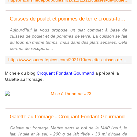
https://lacuisinedepoupoules.fr/2021/11/22/cuisses-de-poulet-et-pommes-de-terre-crousti-fondantes/
Cuisses de poulet et pommes de terre crousti-fondantes - Recette en vidéo - www.sucreetepices.com
Aujourd'hui je vous propose un plat complet à base de
cuisses de poulet et de pommes de terre. La cuisson se fait
au four, en même temps, mais dans des plats séparés. Cela
permet de récupérer...
https://www.sucreetepices.com/2021/10/recette-cuisses-de-poulet-et-pommes-de-terre-crousti-fondantes-recette-en-video.html
Michèle du blog
Croquant Fondant Gourmand
a préparé la
Galette au fromage.
Galette au fromage - Croquant Fondant Gourmand
Galette au fromage Mettre dans le bol de la MAP l'œuf, le
lait, l'huile et le sel. - 200 g de lait tiède - 30 ml d'huile de