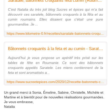
Saratale, bâtonnets croquants fêta cumin (Roumanie)
C'est Natalia du très joli blog Sucres et épices qui m'a fait
découvrir ces saratele, bâtonnets croquants à la fêta et au
cumin roumains. Elles disaient que c'était une pure
gourmandise. Je ...
https://www.kilometre-0.fr/recettes/saratale-batonnets-croquants-feta-cumin-roumanie/
Bâtonnets croquants à la feta et au cumin - Saratele - www.sucreetepices.com
Aujourd'hui je vous propose un apéritif très prisé sur les
tables de fête en Roumanie. Ce sont des bâtonnets
croquants appelés Saratele. Les miens contiennent de la
feta et sont aromatisés a...
https://www.sucreetepices.com/2020/12/recette-batonnets-croquants-a-la-feta-et-au-cumin-saratele.html
Un grand merci à Sonia, Émeline, Sabine, Christelle, Michèle et
Martine et à bientôt pour de nouvelles réalisations gourmandes.
Je vous embrasse,
Natalia