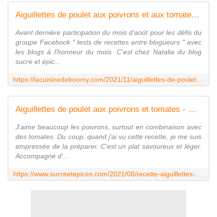
Aiguillettes de poulet aux poivrons et aux tomates - La cuisine de Boomy
Avant dernière participation du mois d'août pour les défis du
groupe Facebook " tests de recettes entre blogueurs " avec
les blogs à l'honneur du mois. C'est chez Natalia du blog
sucre et épic...
https://lacuisinedeboomy.com/2021/11/aiguillettes-de-poulet-aux-poivrons-et-aux-tomates.html
Aiguillettes de poulet aux poivrons et tomates - www.sucreetepices.com
J'aime beaucoup les poivrons, surtout en combinaison avec
des tomates. Du coup, quand j'ai vu cette recette, je me suis
empressée de la préparer. C'est un plat savoureux et léger.
Accompagné d'...
https://www.sucreetepices.com/2021/08/recette-aiguillettes-de-poulet-aux-poivrons-et-tomates.html