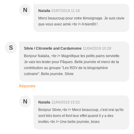
N
Natalia
02/07/2019 11:16
Merci beaucoup pour votre témoignage. Je suis ravie
que vous avez aimé.<br /> A bientôt !
S
Silvie / Citronelle and Cardamome
11/04/2019 10:28
Bonjour Natalia, <br /> Magnifique tes petits pains serviette.
Je vais les tester pour Pâques. Belle journée et merci de ta
contribution au groupe "Les RDV de la blogosphère
culinaire". Belle journée. Silvie
Répondre
N
Natalia
11/04/2019 15:52
Bonjour Silvie,<br /> Merci beaucoup, c'est vrai qu'ils
sont très bons et font leur effet quand il y a des
invités.<br /> Une belle journée, bises