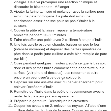
vinaigre. Cela va provoquer une réaction chimique et
dissoudre le bicarbonate. Mélanger.
Ajouter la farine tamisée et mélanger avec la cuillère pour
avoir une pâte homogène. La pâte doit avoir une
consistance assez épaisse pour ne pas s'étaler à la
cuisson.
Couvrir la pâte et la laisser reposer à température
ambiante pendant 20-30 minutes.
Faire chauffer une poêle avec 2 cuillères à soupe d'huile.
Une fois qu'elle est bien chaude, baisser un peu le feu
(intensité moyenne) et déposer des petites quantités de
pâte dans la poêle (une cuillère à café bien remplie de pâte
par blini).
Cuire pendant quelques minutes jusqu'à ce que le bas soit
doré et des petites bulles commencent à apparaître sur la
surface (voir photo ci-dessous). Les retourner et cuire
encore un peu jusqu'à ce que ça soit doré.
Déposer sur une assiette avec du papier absorbant pour
enlever l'excédent d'huile.
Remettre de l'huile dans la poêle et recommencer avec le
reste de la pâte jusqu'à son épuisement.
Préparer la garniture. Décortiquer les crevettes.
Couper les avocats en 2, enlever les noyaux. A l'aide d'une
cuillère détacher la chair de la peau. Couper les avocats en