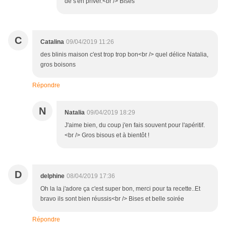
de s'en priver.<br /> Bises
C
Catalina
09/04/2019 11:26
des blinis maison c'est trop trop bon<br /> quel délice Natalia,
gros boisons
Répondre
N
Natalia
09/04/2019 18:29
J'aime bien, du coup j'en fais souvent pour l'apéritif.
<br /> Gros bisous et à bientôt !
D
delphine
08/04/2019 17:36
Oh la la j'adore ça c'est super bon, merci pour ta recette..Et
bravo ils sont bien réussis<br /> Bises et belle soirée
Répondre