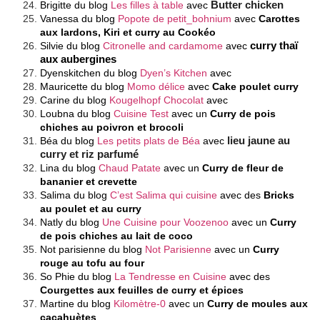
Brigitte du blog
Les filles à table
avec
Butter chicken
Vanessa du blog
Popote de petit_bohnium
avec
Carottes
aux lardons, Kiri et curry au Cookéo
Silvie du blog
Citronelle and cardamome
avec
curry thaï
aux aubergines
Dyenskitchen du blog
Dyen’s Kitchen
avec
Mauricette du blog
Momo délice
avec
Cake poulet curry
Carine du blog
Kougelhopf Chocolat
avec
Loubna du blog
Cuisine Test
avec un
Curry de pois
chiches au poivron et brocoli
Béa du blog
Les petits plats de Béa
avec
lieu jaune au
curry et riz parfumé
Lina du blog
Chaud Patate
avec un
Curry de fleur de
bananier et crevette
Salima du blog
C’est Salima qui cuisine
avec des
Bricks
au poulet et au curry
Natly du blog
Une Cuisine pour Voozenoo
avec un
Curry
de pois chiches au lait de coco
Not parisienne du blog
Not Parisienne
avec un
Curry
rouge au tofu au four
So Phie du blog
La Tendresse en Cuisine
avec des
Courgettes aux feuilles de curry et épices
Martine du blog
Kilomètre-0
avec un
Curry de moules aux
cacahuètes