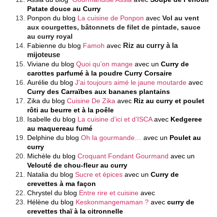
Patate douce au Curry
Ponpon du blog
La cuisine de Ponpon
avec
Vol au vent
aux courgettes, bâtonnets de filet de pintade, sauce
au curry royal
Fabienne du blog
Famoh
avec
Riz au curry à la
mijoteuse
Viviane du blog
Quoi qu’on mange
avec un
Curry de
carottes parfumé à la poudre Curry Corsaire
Aurélie du blog
J’ai toujours aimé le jaune moutarde
avec
Curry des Carraïbes aux bananes plantains
Zika du blog
Cuisine De Zika
avec
Riz au curry et poulet
rôti au beurre et à la poêle
Isabelle du blog
La cuisine d’ici et d’ISCA
avec
Kedgeree
au maquereau fumé
Delphine du blog
Oh la gourmande…
avec un
Poulet au
curry
Michèle du blog
Croquant Fondant Gourmand
avec un
Velouté de chou-fleur au curry
Natalia du blog
Sucre et épices
avec un
Curry de
crevettes à ma façon
Chrystel du blog
Entre rire et cuisine
avec
Hélène du blog
Keskonmangemaman ?
avec
curry de
crevettes thaï à la citronnelle