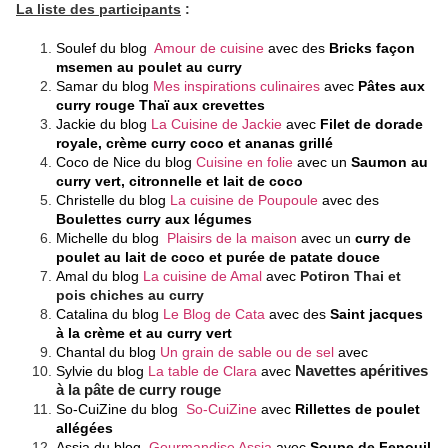
La liste des participants
:
Soulef du blog
Amour de cuisine
avec des
Bricks façon
msemen au poulet au curry
Samar du blog
Mes inspirations culinaires
avec
Pâtes aux
curry rouge Thaï aux crevettes
Jackie du blog
La Cuisine de Jackie
avec
Filet de dorade 
royale, crème curry coco et ananas grillé
Coco de Nice du blog
Cuisine en folie
avec un
Saumon au
curry vert, citronnelle et lait de coco
Christelle du blog
La cuisine de Poupoule
avec des
Boulettes curry aux légumes
Michelle du blog
Plaisirs de la maison
avec un
curry de
poulet au lait de coco et purée de patate douce
Amal du blog
La cuisine de Amal
avec
Potiron Thai et 
pois chiches au curry
Catalina du blog
Le Blog de Cata
avec des
Saint jacques
à la crème et au curry vert
Chantal du blog
Un grain de sable ou de sel
avec
Sylvie du blog
La table de Clara
avec
Navettes apéritives
à la pâte de curry rouge
So-CuiZine du blog
So-CuiZine
avec
Rillettes de poulet
allégées
Assia du blog
Gourmandise Assia
avec
Soupe de Fenouil