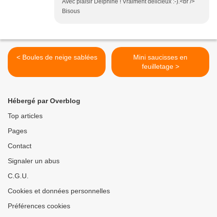
Avec plaisir Delphine ! Vraiment délicieux :-).<br />
Bisous
< Boules de neige sablées
Mini saucisses en
feuilletage >
Hébergé par Overblog
Top articles
Pages
Contact
Signaler un abus
C.G.U.
Cookies et données personnelles
Préférences cookies