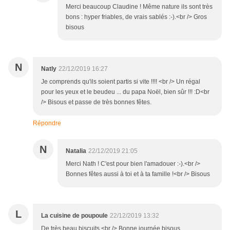
Merci beaucoup Claudine ! Même nature ils sont très
bons : hyper friables, de vrais sablés :-).<br /> Gros
bisous
N
Natly
22/12/2019 16:27
Je comprends qu'ils soient partis si vite !!!! <br /> Un régal
pour les yeux et le beudeu ... du papa Noël, bien sûr !!! :D<br
/> Bisous et passe de très bonnes fêtes.
Répondre
N
Natalia
22/12/2019 21:05
Merci Nath ! C'est pour bien l'amadouer :-).<br />
Bonnes fêtes aussi à toi et à ta famille !<br /> Bisous
L
La cuisine de poupoule
22/12/2019 13:32
De très beau biscuits <br /> Bonne journée bisous