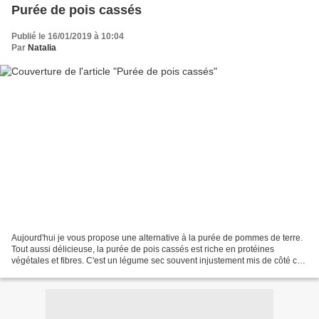
Purée de pois cassés
Publié le 16/01/2019 à 10:04
Par
Natalia
Aujourd'hui je vous propose une alternative à la purée de pommes de terre.
Tout aussi délicieuse, la purée de pois cassés est riche en protéines
végétales et fibres. C'est un légume sec souvent injustement mis de côté car
on n'y pense pas tout simplement...