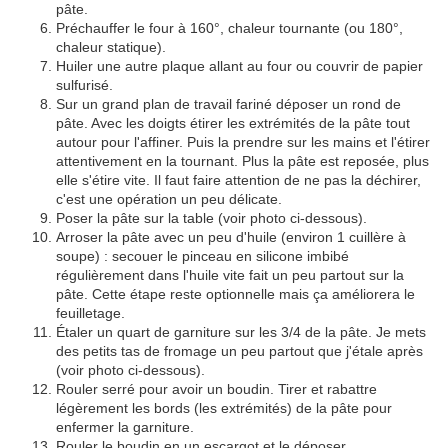
pâte.
Préchauffer le four à 160°, chaleur tournante (ou 180°,
chaleur statique).
Huiler une autre plaque allant au four ou couvrir de papier
sulfurisé.
Sur un grand plan de travail fariné déposer un rond de
pâte. Avec les doigts étirer les extrémités de la pâte tout
autour pour l'affiner. Puis la prendre sur les mains et l'étirer
attentivement en la tournant. Plus la pâte est reposée, plus
elle s'étire vite. Il faut faire attention de ne pas la déchirer,
c'est une opération un peu délicate.
Poser la pâte sur la table (voir photo ci-dessous).
Arroser la pâte avec un peu d'huile (environ 1 cuillère à
soupe) : secouer le pinceau en silicone imbibé
régulièrement dans l'huile vite fait un peu partout sur la
pâte. Cette étape reste optionnelle mais ça améliorera le
feuilletage.
Étaler un quart de garniture sur les 3/4 de la pâte. Je mets
des petits tas de fromage un peu partout que j'étale après
(voir photo ci-dessous).
Rouler serré pour avoir un boudin. Tirer et rabattre
légèrement les bords (les extrémités) de la pâte pour
enfermer la garniture.
Rouler le boudin en un escargot et le déposer