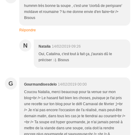
hummm très bonne ta soupe , c'est une 'ciorbă de perişoare'
moldave et roumaine ? tu me donne envie d'en faire<br />
Bisous
Répondre
N
Natalia
14/02/2019 09:26
Oui, Catalina, c'est tout à fait ça, j'aurais dû le
préciser :-). Bisous
G
Gourmandisesdelo
14/02/2019 00:00
Coucou Natalia, merci beaucoup pour ta venue sur mon
blog<br /> Le hasard fait bien les choses, puisque je t'ai pris
une recette sur ton blog pour le défi Carnaval de février ;)<br
/> Je n'ai pas encore l'occasion de l'a réalisé, mais peut-être
demain matin, dans tous les cas je te tiendrai au courant<br />
<br /> Ta soupe est hyper gourmande, je n'ai jamais pensé à
mettre de la viande dans une soupe, cela doit la rendre
encore plus gourmande et savoureuse<br /> <br /> A