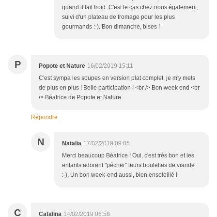
quand il fait froid. C'est le cas chez nous également,
suivi d'un plateau de fromage pour les plus
gourmands :-). Bon dimanche, bises !
P
Popote et Nature
16/02/2019 15:11
C'est sympa les soupes en version plat complet, je m'y mets
de plus en plus ! Belle participation ! <br /> Bon week end <br
/> Béatrice de Popote et Nature
Répondre
N
Natalia
17/02/2019 09:05
Merci beaucoup Béatrice ! Oui, c'est très bon et les
enfants adorent "pécher" leurs boulettes de viande
:-). Un bon week-end aussi, bien ensoleillé !
C
Catalina
14/02/2019 06:58