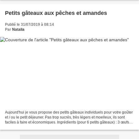
Petits gâteaux aux pêches et amandes
Publié le 31/07/2019 à 08:14
Par
Natalia
Aujourd'hui je vous propose des petits gâteaux individuels pour votre goûter
et / ou le petit déjeuner. Pas trop sucrés, très légers et moelleux, ils sont
faciles à faire et économiques. Ingrédients (pour 6 petits gâteaux) : 3 œufs
100 g de sucre 1 cuillère...