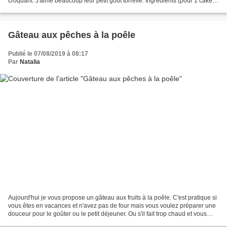
croquant. J'aime beaucoup leur petit goût torréfié. Ingrédients (pour 1 cake
de 28 X 10 cm) : 75...
Gâteau aux pêches à la poêle
Publié le 07/08/2019 à 08:17
Par
Natalia
Aujourd'hui je vous propose un gâteau aux fruits à la poêle. C'est pratique si
vous êtes en vacances et n'avez pas de four mais vous voulez préparer une
douceur pour le goûter ou le petit déjeuner. Ou s'il fait trop chaud et vous
n'avez pas envie d'allumer...