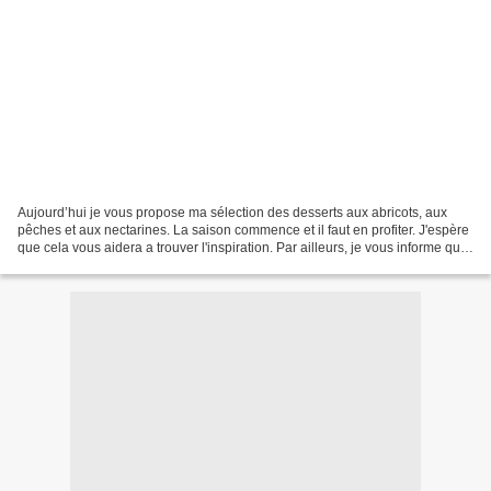
Aujourd’hui je vous propose ma sélection des desserts aux abricots, aux
pêches et aux nectarines. La saison commence et il faut en profiter. J'espère
que cela vous aidera a trouver l'inspiration. Par ailleurs, je vous informe que
j'ai créé ma chaîne Youtube...