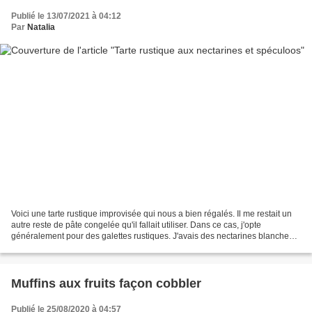
Publié le 13/07/2021 à 04:12
Par
Natalia
Voici une tarte rustique improvisée qui nous a bien régalés. Il me restait un
autre reste de pâte congelée qu'il fallait utiliser. Dans ce cas, j'opte
généralement pour des galettes rustiques. J'avais des nectarines blanches
que j'ai associées avec des...
Muffins aux fruits façon cobbler
Publié le 25/08/2020 à 04:57