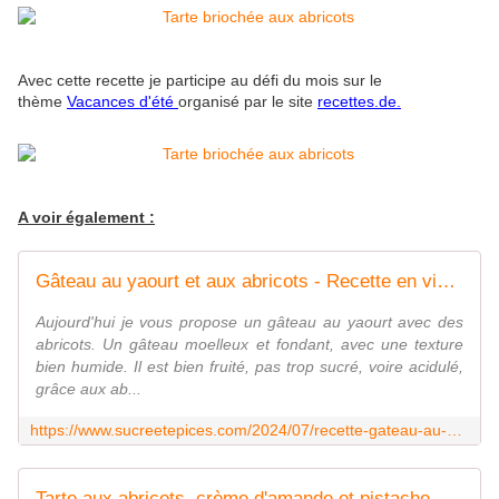
Avec cette recette je participe au défi du mois sur le
thème
Vacances d'été
organisé par le site
recettes.de.
A voir également :
Gâteau au yaourt et aux abricots - Recette en vidéo - www.sucreetepices.com
Aujourd'hui je vous propose un gâteau au yaourt avec des
abricots. Un gâteau moelleux et fondant, avec une texture
bien humide. Il est bien fruité, pas trop sucré, voire acidulé,
grâce aux ab...
https://www.sucreetepices.com/2024/07/recette-gateau-au-yaourt-et-aux-abricots-recette-en-video.html
Tarte aux abricots, crème d'amande et pistache - Recette en vidéo - www.sucreetepices.com