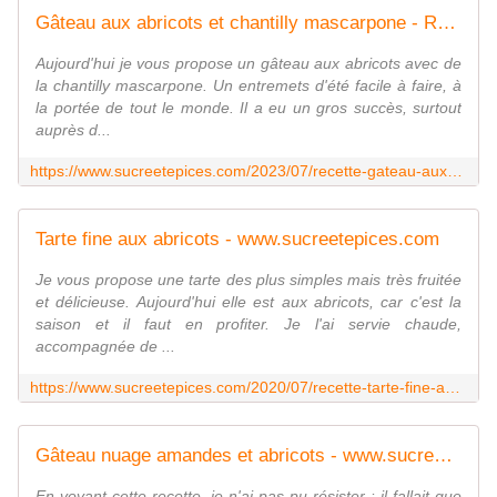
Gâteau aux abricots et chantilly mascarpone - Recette en vidéo - www.sucreetepices.com
Aujourd'hui je vous propose un gâteau aux abricots avec de
la chantilly mascarpone. Un entremets d'été facile à faire, à
la portée de tout le monde. Il a eu un gros succès, surtout
auprès d...
https://www.sucreetepices.com/2023/07/recette-gateau-aux-abricots-et-chantilly-mascarpone-recette-en-video.html
Tarte fine aux abricots - www.sucreetepices.com
Je vous propose une tarte des plus simples mais très fruitée
et délicieuse. Aujourd'hui elle est aux abricots, car c'est la
saison et il faut en profiter. Je l'ai servie chaude,
accompagnée de ...
https://www.sucreetepices.com/2020/07/recette-tarte-fine-aux-abricots-3.html
Gâteau nuage amandes et abricots - www.sucreetepices.com
En voyant cette recette, je n'ai pas pu résister : il fallait que