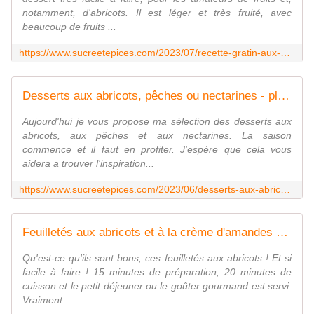
notamment, d'abricots. Il est léger et très fruité, avec
beaucoup de fruits ...
https://www.sucreetepices.com/2023/07/recette-gratin-aux-abricots-recette-en-video.html
Desserts aux abricots, pêches ou nectarines - plus de 15 recettes - www.sucreetepices.com
Aujourd'hui je vous propose ma sélection des desserts aux
abricots, aux pêches et aux nectarines. La saison
commence et il faut en profiter. J'espère que cela vous
aidera a trouver l'inspiration...
https://www.sucreetepices.com/2023/06/desserts-aux-abricots-peches-ou-nectarines-plus-de-15-recettes.html
Feuilletés aux abricots et à la crème d'amandes - Recette en vidéo - www.sucreetepices.com
Qu'est-ce qu'ils sont bons, ces feuilletés aux abricots ! Et si
facile à faire ! 15 minutes de préparation, 20 minutes de
cuisson et le petit déjeuner ou le goûter gourmand est servi.
Vraiment...