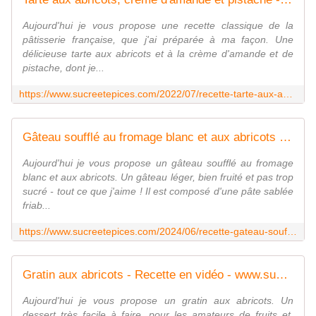
Aujourd'hui je vous propose une recette classique de la
pâtisserie française, que j'ai préparée à ma façon. Une
délicieuse tarte aux abricots et à la crème d'amande et de
pistache, dont je...
https://www.sucreetepices.com/2022/07/recette-tarte-aux-abricots-creme-d-amande-et-pistache-recette-en-video.html
Gâteau soufflé au fromage blanc et aux abricots - www.sucreetepices.com
Aujourd'hui je vous propose un gâteau soufflé au fromage
blanc et aux abricots. Un gâteau léger, bien fruité et pas trop
sucré - tout ce que j'aime ! Il est composé d'une pâte sablée
friab...
https://www.sucreetepices.com/2024/06/recette-gateau-souffle-au-fromage-blanc-et-aux-abricots.html
Gratin aux abricots - Recette en vidéo - www.sucreetepices.com
Aujourd'hui je vous propose un gratin aux abricots. Un
dessert très facile à faire, pour les amateurs de fruits et,