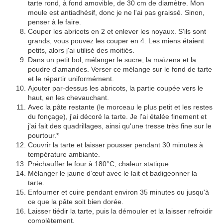
tarte rond, à fond amovible, de 30 cm de diamètre. Mon
moule est antiadhésif, donc je ne l'ai pas graissé. Sinon,
penser à le faire.
Couper les abricots en 2 et enlever les noyaux. S'ils sont
grands, vous pouvez les couper en 4. Les miens étaient
petits, alors j'ai utilisé des moitiés.
Dans un petit bol, mélanger le sucre, la maïzena et la
poudre d'amandes. Verser ce mélange sur le fond de tarte
et le répartir uniformément.
Ajouter par-dessus les abricots, la partie coupée vers le
haut, en les chevauchant.
Avec la pâte restante (le morceau le plus petit et les restes
du fonçage), j'ai décoré la tarte. Je l'ai étalée finement et
j'ai fait des quadrillages, ainsi qu'une tresse très fine sur le
pourtour.*
Couvrir la tarte et laisser pousser pendant 30 minutes à
température ambiante.
Préchauffer le four à 180°C, chaleur statique.
Mélanger le jaune d’œuf avec le lait et badigeonner la
tarte.
Enfourner et cuire pendant environ 35 minutes ou jusqu'à
ce que la pâte soit bien dorée.
Laisser tiédir la tarte, puis la démouler et la laisser refroidir
complètement.