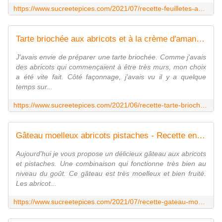
https://www.sucreetepices.com/2021/07/recette-feuilletes-aux-abricots-et-a-la-creme-d-amandes-recette-en-video.html
Tarte briochée aux abricots et à la crème d'amandes - Recette en vidéo - www.sucreetepices.com
J'avais envie de préparer une tarte briochée. Comme j'avais
des abricots qui commençaient à être très murs, mon choix
a été vite fait. Côté façonnage, j'avais vu il y a quelque
temps sur...
https://www.sucreetepices.com/2021/06/recette-tarte-briochee-aux-abricots-et-a-la-creme-d-amandes-recette-en-video.html
Gâteau moelleux abricots pistaches - Recette en vidéo - www.sucreetepices.com
Aujourd'hui je vous propose un délicieux gâteau aux abricots
et pistaches. Une combinaison qui fonctionne très bien au
niveau du goût. Ce gâteau est très moelleux et bien fruité.
Les abricot...
https://www.sucreetepices.com/2021/07/recette-gateau-moelleux-abricots-pistaches-recette-en-video.html