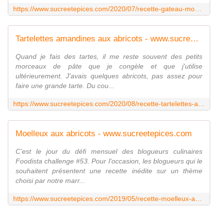
https://www.sucreetepices.com/2020/07/recette-gateau-moelleux-au-yaourt-et-abricots.html
Tartelettes amandines aux abricots - www.sucreetepices.com
Quand je fais des tartes, il me reste souvent des petits
morceaux de pâte que je congèle et que j'utilise
ultérieurement. J'avais quelques abricots, pas assez pour
faire une grande tarte. Du cou...
https://www.sucreetepices.com/2020/08/recette-tartelettes-amandines-aux-abricots.html
Moelleux aux abricots - www.sucreetepices.com
C'est le jour du défi mensuel des blogueurs culinaires
Foodista challenge #53. Pour l'occasion, les blogueurs qui le
souhaitent présentent une recette inédite sur un thème
choisi par notre marr...
https://www.sucreetepices.com/2019/05/recette-moelleux-aux-abricots-2.html