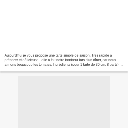
Aujourd'hui je vous propose une tarte simple de saison. Très rapide à
préparer et délicieuse - elle a fait notre bonheur lors d'un dîner, car nous
aimons beaucoup les tomates. Ingrédients (pour 1 tarte de 30 cm; 8 parts) : 1
pâte feuilletée (du commerce...