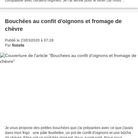
compatible avec certains régimes. Je l'ai servie pour le dîner car nous
dînons léger. Mais elle peut aussi constituer...
Bouchées au confit d'oignons et fromage de
chèvre
Publié le 23/03/2020 à 07:28
Par
Natalia
Je vous propose des petites bouchées que j'ai préparées avec ce que j'avais
dans mon frigo : une pâte feuilletée, un pot de confit d'oignons et une bûche
de chèvre. Elles ont un goût très plaisant, doux, sucré-salé. Nous nous