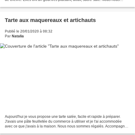
sommes régalés. Ingrédients...
Tarte aux maquereaux et artichauts
Publié le 20/01/2020 à 08:32
Par
Natalia
Aujourd'hui je vous propose une tarte salée, facile et rapide à préparer.
J'avais une pâte feuilletée du commerce à utiliser et je l'ai accommodée
avec ce que j'avais à la maison. Nous nous sommes régalés. Accompagnée
d'un peu de salade, elle est parfaite...