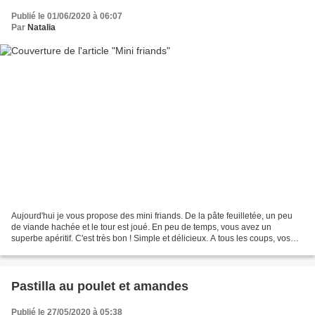
Publié le 01/06/2020 à 06:07
Par
Natalia
Aujourd'hui je vous propose des mini friands. De la pâte feuilletée, un peu
de viande hachée et le tour est joué. En peu de temps, vous avez un
superbe apéritif. C'est très bon ! Simple et délicieux. A tous les coups, vos
convives vont adorer. On peut...
Pastilla au poulet et amandes
Publié le 27/05/2020 à 05:38