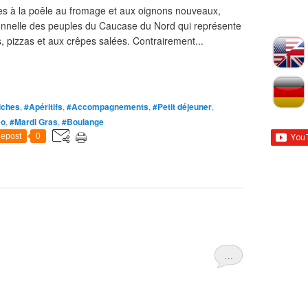
tes à la poêle au fromage et aux oignons nouveaux,
ionnelle des peuples du Caucase du Nord qui représente
, pizzas et aux crêpes salées. Contrairement...
iches
,
#Apéritifs
,
#Accompagnements
,
#Petit déjeuner
,
éo
,
#Mardi Gras
,
#Boulange
epost
0
…