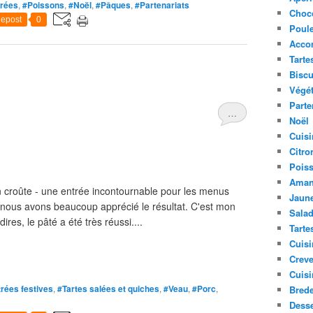
rées
,
#Poissons
,
#Noël
,
#Pâques
,
#Partenariats
Choc
epost
0
Poule
Acco
Tarte
Biscu
Végét
Parte
…
Noël
Cuisi
Citro
Pois
Aman
n croûte - une entrée incontournable pour les menus
Jaune
t nous avons beaucoup apprécié le résultat. C'est mon
Sala
ires, le pâté a été très réussi....
Tarte
Cuisi
Creve
Cuisi
rées festives
,
#Tartes salées et quiches
,
#Veau
,
#Porc
,
Bred
Desse