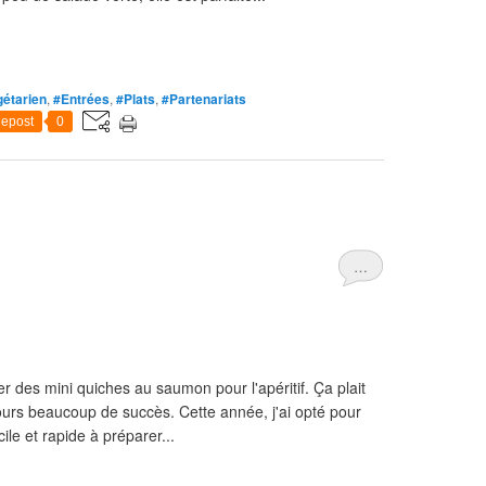
étarien
,
#Entrées
,
#Plats
,
#Partenariats
epost
0
…
rer des mini quiches au saumon pour l'apéritif. Ça plait
ours beaucoup de succès. Cette année, j'ai opté pour
ile et rapide à préparer...