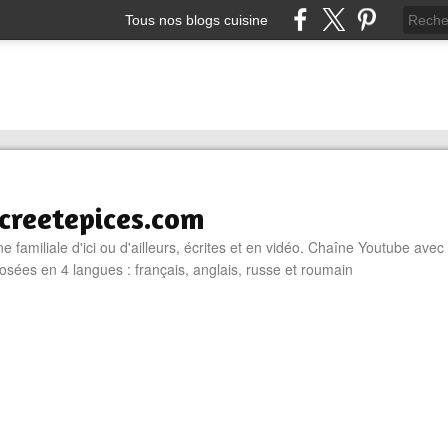
Tous nos blogs cuisine
reetepices.com
e familiale d'ici ou d'ailleurs, écrites et en vidéo. Chaîne Youtube avec
osées en 4 langues : français, anglais, russe et roumain