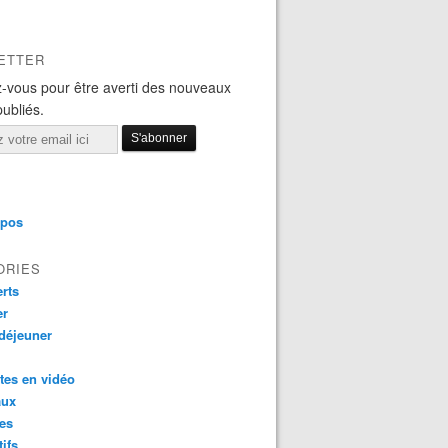
ETTER
-vous pour être averti des nouveaux
publiés.
opos
ORIES
rts
er
 déjeuner
tes en vidéo
aux
es
tifs