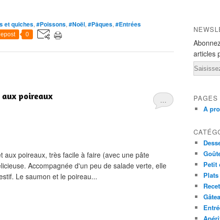
s et quiches
,
#Poissons
,
#Noël
,
#Pâques
,
#Entrées
NEWSL
epost
0
Abonnez
articles 
Email
t aux poireaux
PAGES
…
A pr
CATÉG
Desse
Goût
t aux poireaux, très facile à faire (avec une pâte
Petit
élicieuse. Accompagnée d'un peu de salade verte, elle
Plats
estif. Le saumon et le poireau...
Recet
Gâte
Entré
Apéri