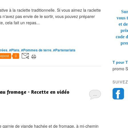
ive à la raclette traditionnelle. Si vous aimez la raclette
Sur
s n'avez pas envie de le sortir, vous pouvez préparer
vous t
e, cela fait un repas...
et de
pri
code 
pre
rées
,
#Plats
,
#Pommes de terre
,
#Partenariats
epost
0
T pour 
promo 
SUIVEZ
 au fromage - Recette en vidéo
…
te garnie de viande hachée et de fromage, à mi-chemin