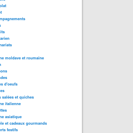
olat
t
mpagnements
s
its
arien
nariats
ne moldave et roumaine
n
sons
des
s d'oeufs
des
s salées et quiches
ne italienne
ttes
ne asiatique
ele et cadeaux gourmands
rts festifs