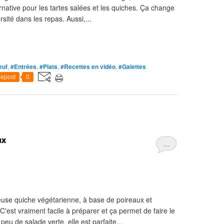
rnative pour les tartes salées et les quiches. Ça change
sité dans les repas. Aussi,...
euf
,
#Entrées
,
#Plats
,
#Recettes en vidéo
,
#Galettes
epost
0
ux
…
euse quiche végétarienne, à base de poireaux et
'est vraiment facile à préparer et ça permet de faire le
u de salade verte, elle est parfaite...