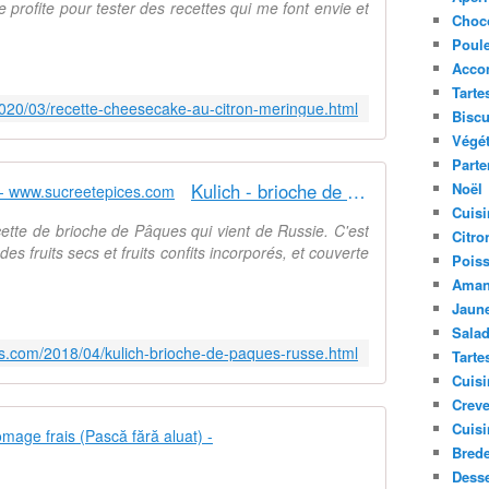
 je profite pour tester des recettes qui me font envie et
Choc
Poule
Acco
Tarte
020/03/recette-cheesecake-au-citron-meringue.html
Biscu
Végét
Parte
Kulich - brioche de Pâques russe - www.sucreetepices.com
Noël
Cuisi
ette de brioche de Pâques qui vient de Russie. C'est
Citro
s fruits secs et fruits confits incorporés, et couverte
Pois
Aman
Jaune
Sala
es.com/2018/04/kulich-brioche-de-paques-russe.html
Tarte
Cuisi
Creve
Cuisi
Gâteau rouma
Bred
P
Desse