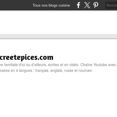
Tous nos blogs cuisine
reetepices.com
e familiale d'ici ou d'ailleurs, écrites et en vidéo. Chaîne Youtube avec
osées en 4 langues : français, anglais, russe et roumain