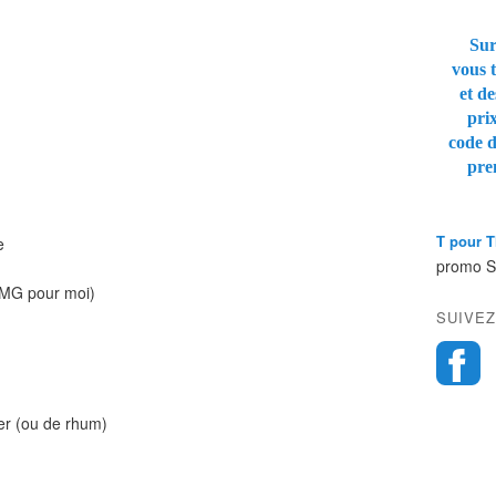
Sur
vous t
et de
pri
code 
pre
T pour 
e
promo 
 MG pour moi)
SUIVEZ
ger (ou de rhum)