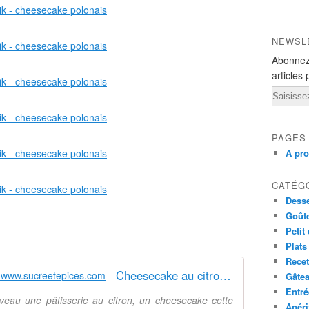
NEWSL
Abonnez
articles 
Email
PAGES
A pr
CATÉG
Desse
Goût
Petit
Plats
Recet
Cheesecake au citron meringué - www.sucreetepices.com
Gâte
Entré
veau une pâtisserie au citron, un cheesecake cette
Apéri