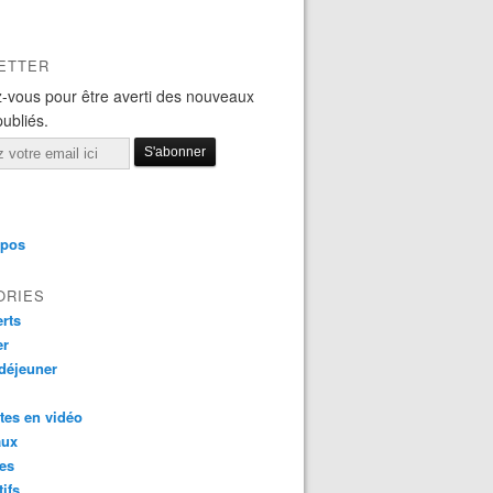
ETTER
-vous pour être averti des nouveaux
publiés.
opos
ORIES
rts
er
 déjeuner
tes en vidéo
aux
es
tifs