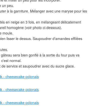
arine et mixer un peu pour les incorporer.
e un peu.
jouter à la garniture. Mélanger avec une maryse pour les
ntés en neige en 3 fois, en mélangeant délicatement
reil homogène (voir photo ci-dessous).
re moule.
bien lisser le dessus. Saupoudrer d'amandes effilées
utes.
 gâteau sera bien gonflé à la sortie du four puis va
, c'est normal.
t de service et saupoudrer avec du sucre glace.