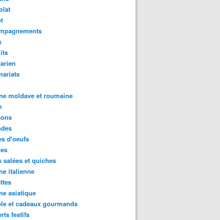
olat
t
mpagnements
s
its
arien
nariats
ne moldave et roumaine
n
sons
des
s d'oeufs
des
s salées et quiches
ne italienne
ttes
ne asiatique
in de Pâques au fromage frais (Pască fără aluat) - www.su
ele et cadeaux gourmands
rts festifs