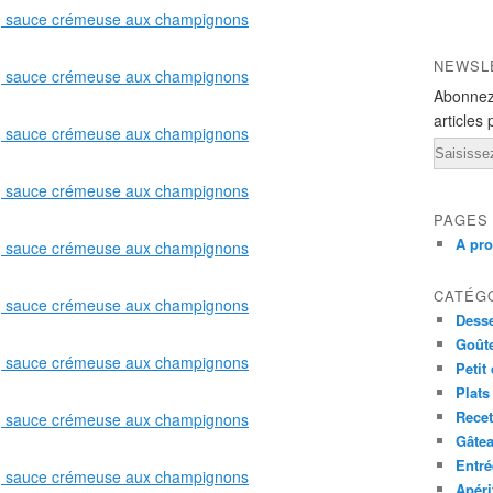
NEWSL
Abonnez
articles 
Email
PAGES
A pr
CATÉG
Desse
Goût
Petit
Plats
Recet
Gâte
Entré
Apéri