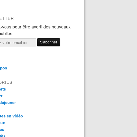
ETTER
-vous pour être averti des nouveaux
publiés.
opos
ORIES
rts
er
 déjeuner
tes en vidéo
aux
es
tifs