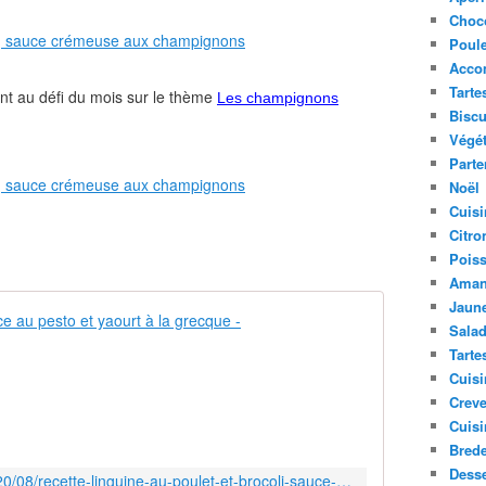
Choc
Poule
Acco
Tarte
ent au défi du mois sur le thème
Les champignons
Biscu
Végét
Parte
Noël
Cuisi
Citro
Pois
Aman
Jaune
Linguine au 
Sala
Tarte
V
Cuisi
o
i
Creve
l
Cuisi
à
Bred
u
Desse
https://www.sucreetepices.com/2020/08/recette-linguine-au-poulet-et-brocoli-sauce-au-pesto-et-yaourt-a-la-grecque.html