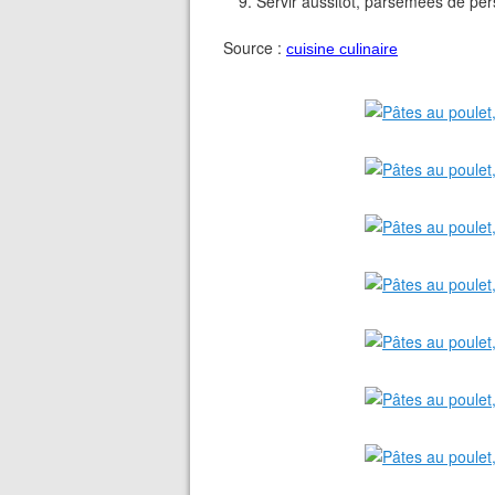
Servir aussitôt, parsemées de per
Source :
cuisine culinaire