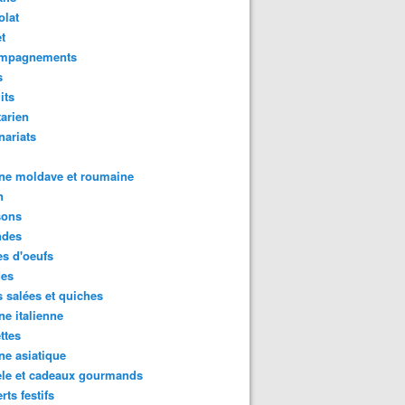
olat
t
mpagnements
s
its
arien
nariats
ne moldave et roumaine
n
sons
des
s d'oeufs
poulet et brocoli, sauce au pesto et yaourt à la grecque - w
des
s salées et quiches
ne italienne
ttes
ne asiatique
ele et cadeaux gourmands
rts festifs