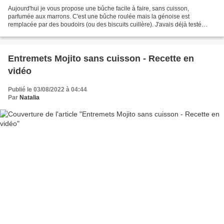
Aujourd'hui je vous propose une bûche facile à faire, sans cuisson,
parfumée aux marrons. C'est une bûche roulée mais la génoise est
remplacée par des boudoirs (ou des biscuits cuillère). J'avais déjà testé
dans le même esprit une bûche façon Tiramisu...
Entremets Mojito sans cuisson - Recette en
vidéo
Publié le 03/08/2022 à 04:44
Par
Natalia