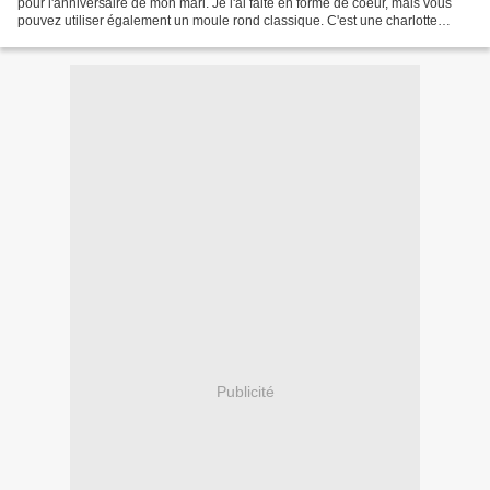
pour l'anniversaire de mon mari. Je l'ai faite en forme de coeur, mais vous
pouvez utiliser également un moule rond classique. C'est une charlotte
comme un tiramisu, préparée...
Publicité